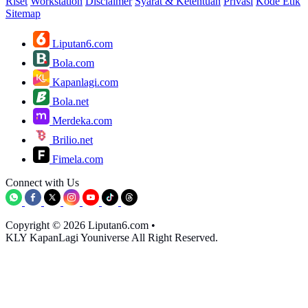
Riset
Workstation
Disclaimer
Syarat & Ketentuan
Privasi
Kode Etik
Sitemap
Liputan6.com
Bola.com
Kapanlagi.com
Bola.net
Merdeka.com
Brilio.net
Fimela.com
Connect with Us
Copyright © 2026 Liputan6.com
•
KLY KapanLagi Youniverse All Right Reserved.