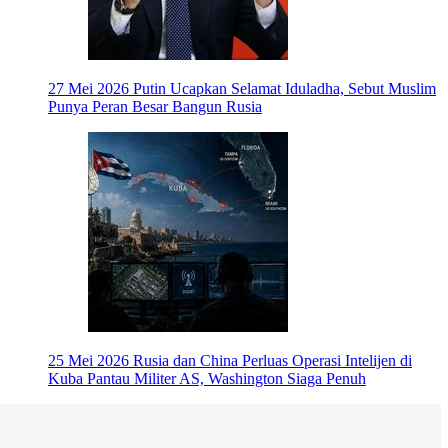
27 Mei 2026
Putin Ucapkan Selamat Iduladha, Sebut Muslim
Punya Peran Besar Bangun Rusia
25 Mei 2026
Rusia dan China Perluas Operasi Intelijen di
Kuba Pantau Militer AS, Washington Siaga Penuh