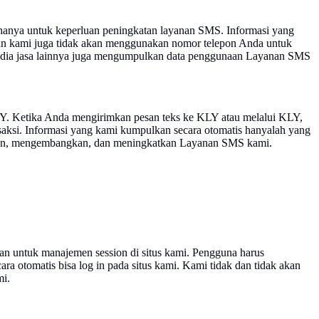
anya untuk keperluan peningkatan layanan SMS. Informasi yang
, dan kami juga tidak akan menggunakan nomor telepon Anda untuk
edia jasa lainnya juga mengumpulkan data penggunaan Layanan SMS
Y. Ketika Anda mengirimkan pesan teks ke KLY atau melalui KLY,
saksi. Informasi yang kami kumpulkan secara otomatis hanyalah yang
sikan, mengembangkan, dan meningkatkan Layanan SMS kami.
an untuk manajemen session di situs kami. Pengguna harus
 otomatis bisa log in pada situs kami. Kami tidak dan tidak akan
mi.