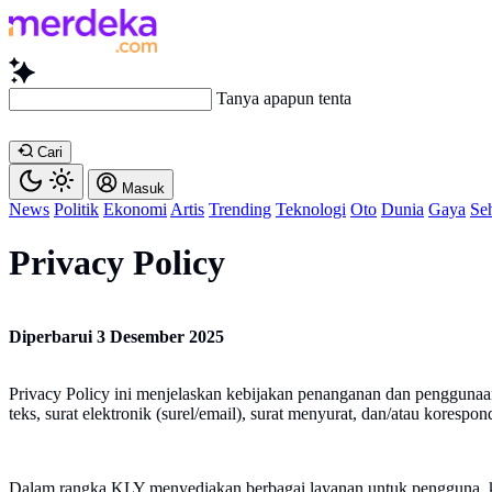
Tanya apapun tentang artikel
Cari
Masuk
News
Politik
Ekonomi
Artis
Trending
Teknologi
Oto
Dunia
Gaya
Se
Privacy Policy
Diperbarui 3 Desember 2025
Privacy Policy ini menjelaskan kebijakan penanganan dan penggunaan
teks, surat elektronik (surel/email), surat menyurat, dan/atau korespon
Dalam rangka KLY menyediakan berbagai layanan untuk pengguna, 