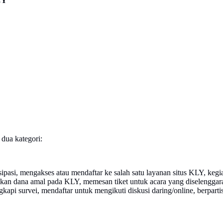
CY
dua kategori:
ipasi, mengakses atau mendaftar ke salah satu layanan situs KLY, kegiata
sikan dana amal pada KLY, memesan tiket untuk acara yang diselengga
pi survei, mendaftar untuk mengikuti diskusi daring/online, berpartis