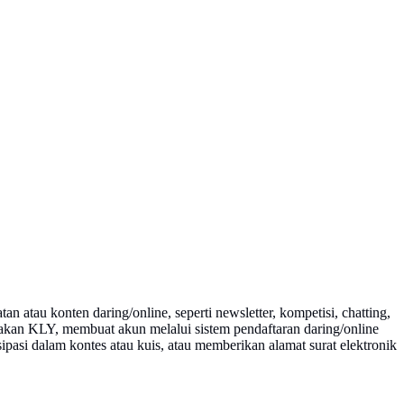
n atau konten daring/online, seperti newsletter, kompetisi, chatting,
rakan KLY, membuat akun melalui sistem pendaftaran daring/online
ipasi dalam kontes atau kuis, atau memberikan alamat surat elektronik