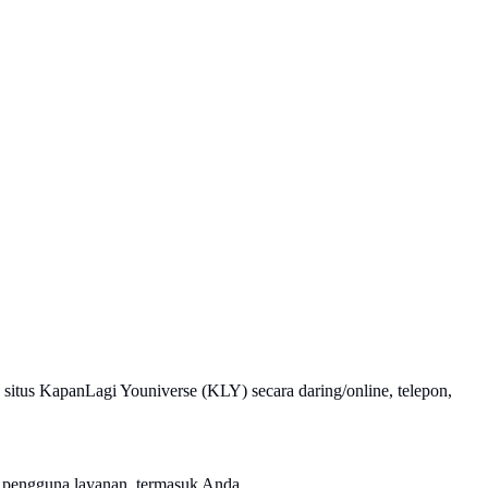
situs KapanLagi Youniverse (KLY) secara daring/online, telepon,
 pengguna layanan, termasuk Anda.