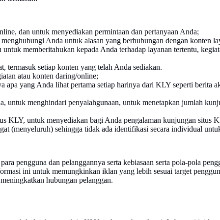
online, dan untuk menyediakan permintaan dan pertanyaan Anda;
 menghubungi Anda untuk alasan yang berhubungan dengan konten laya
untuk memberitahukan kepada Anda terhadap layanan tertentu, kegiata
 termasuk setiap konten yang telah Anda sediakan.
tan atau konten daring/online;
 apa yang Anda lihat pertama setiap harinya dari KLY seperti berita ak
na, untuk menghindari penyalahgunaan, untuk menetapkan jumlah kunj
itus KLY, untuk menyediakan bagi Anda pengalaman kunjungan situs K
 (menyeluruh) sehingga tidak ada identifikasi secara individual untu
ri para pengguna dan pelanggannya serta kebiasaan serta pola-pola p
rmasi ini untuk memungkinkan iklan yang lebih sesuai target penggu
uk meningkatkan hubungan pelanggan.