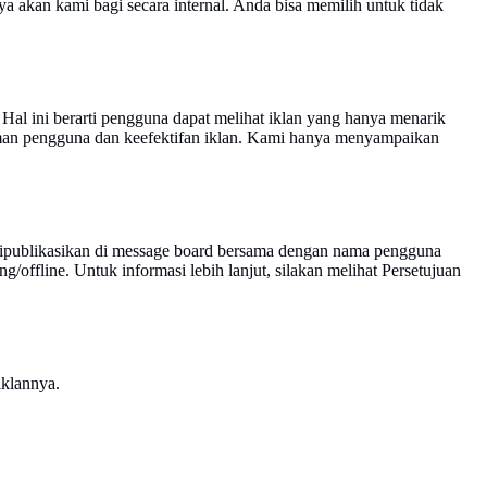
 akan kami bagi secara internal. Anda bisa memilih untuk tidak
Hal ini berarti pengguna dapat melihat iklan yang hanya menarik
aman pengguna dan keefektifan iklan. Kami hanya menyampaikan
dipublikasikan di message board bersama dengan nama pengguna
/offline. Untuk informasi lebih lanjut, silakan melihat Persetujuan
iklannya.