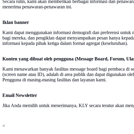
Secara rutin, kami akan memberikan berbagai informasi dan penawara
menerima penawaran-penawaran ini.
Iklan banner
Kami dapat menggunakan informasi demografi dan preferensi untuk me
bagi mereka, dan pengiklan dapat menyampaikan pesan hanya kepada
informasi kepada pihak ketiga dalam format agregat (keseluruhan).
Konten yang dibuat oleh pengguna (Message Board, Forum, Ula
Kami menawarkan banyak fasilitas message board bagi pembaca di s
(screen name atau ID), adalah di area publik dan dapat digunakan oleh
Pengguna di masing-masing fasilitas dan layanan kami.
Email Newsletter
Jika Anda memilih untuk menerimanya, KLY secara teratur akan meng
<