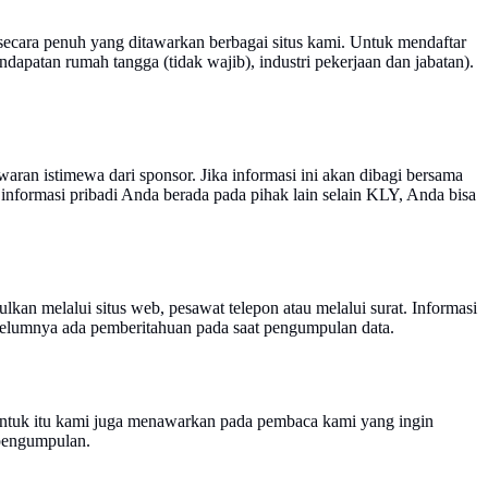
 secara penuh yang ditawarkan berbagai situs kami. Untuk mendaftar
dapatan rumah tangga (tidak wajib), industri pekerjaan dan jabatan).
ran istimewa dari sponsor. Jika informasi ini akan dibagi bersama
nformasi pribadi Anda berada pada pihak lain selain KLY, Anda bisa
n melalui situs web, pesawat telepon atau melalui surat. Informasi
ebelumnya ada pemberitahuan pada saat pengumpulan data.
 Untuk itu kami juga menawarkan pada pembaca kami yang ingin
 pengumpulan.