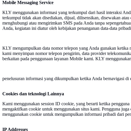
Mobile Messaging Service
KLY menggunakan informasi yang terkumpul dari hasil interaksi 
terkumpul tidak akan disediakan, dijual, dilisensikan, disewakan at
menghubungi atau mengirimkan SMS pada Anda tanpa sepengetahuan 
Anda, kegiatan ini diatur oleh kebijakan penanganan data-data pribadi
KLY mengumpulkan data nomor telepon yang Anda gunakan ketika me
kami menyimpan nomor telepon pengirim, data provider telekomunikas
berkaitan pada penggunaan layanan Mobile kami. KLY menggunakan 
penelusuran informasi yang dikumpulkan ketika Anda bernavigasi di 
Cookies dan teknologi Lainnya
Kami menggunakan session ID cookie, yang berarti ketika pengguna 
mengaktifkan cookie untuk menggunakan situs kami. Pengguna juga d
menggunakan cookie untuk mengumpulkan informasi pribadi dari pe
IP Addresses