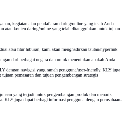
nan, kegiatan atau pendaftaran daring/online yang telah Anda
n atau konten daring/online yang telah ditangguhkan untuk tujuan
tual atau fitur hiburan, kami akan menghadirkan tautan/hyperlink
ungan dari berbagai negara dan untuk menentukan apakah Anda
LY dengan navigasi yang ramah pengguna/user-friendly. KLY juga
k tujuan pemasaran dan tujuan pengembangan strategis
enggunaan yang terjadi untuk pengembangan produk dan menarik
na. KLY juga dapat berbagi informasi pengguna dengan perusahaan-