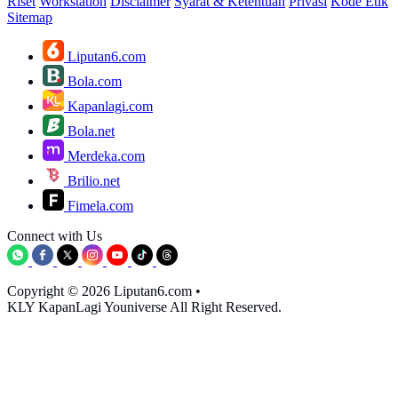
Riset
Workstation
Disclaimer
Syarat & Ketentuan
Privasi
Kode Etik
Sitemap
Liputan6.com
Bola.com
Kapanlagi.com
Bola.net
Merdeka.com
Brilio.net
Fimela.com
Connect with Us
Copyright © 2026 Liputan6.com
•
KLY KapanLagi Youniverse All Right Reserved.