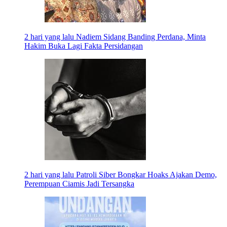
2 hari yang lalu
Nadiem Sidang Banding Perdana, Minta
Hakim Buka Lagi Fakta Persidangan
2 hari yang lalu
Patroli Siber Bongkar Hoaks Ajakan Demo,
Perempuan Ciamis Jadi Tersangka