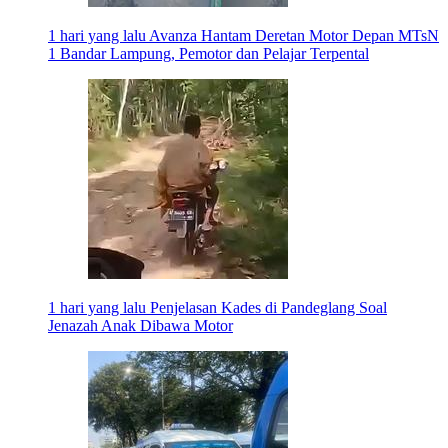
1 hari yang lalu
Avanza Hantam Deretan Motor Depan MTsN
1 Bandar Lampung, Pemotor dan Pelajar Terpental
1 hari yang lalu
Penjelasan Kades di Pandeglang Soal
Jenazah Anak Dibawa Motor