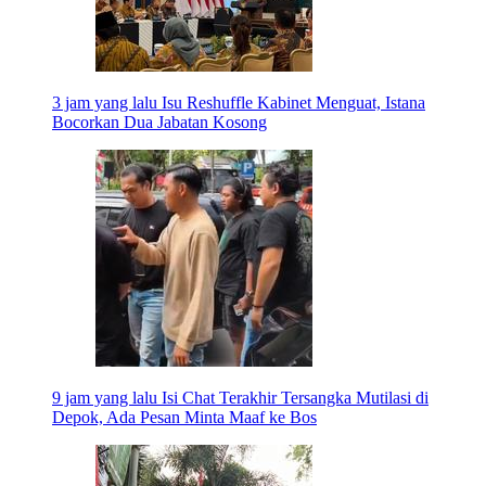
3 jam yang lalu
Isu Reshuffle Kabinet Menguat, Istana
Bocorkan Dua Jabatan Kosong
9 jam yang lalu
Isi Chat Terakhir Tersangka Mutilasi di
Depok, Ada Pesan Minta Maaf ke Bos