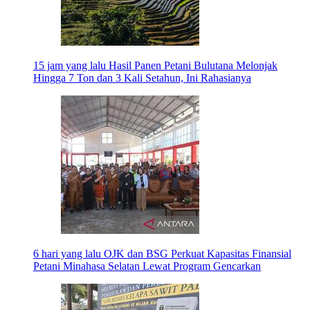
15 jam yang lalu
Hasil Panen Petani Bulutana Melonjak
Hingga 7 Ton dan 3 Kali Setahun, Ini Rahasianya
6 hari yang lalu
OJK dan BSG Perkuat Kapasitas Finansial
Petani Minahasa Selatan Lewat Program Gencarkan