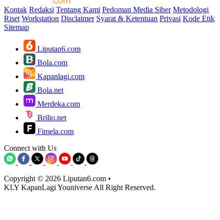
Kontak
Redaksi
Tentang Kami
Pedoman Media Siber
Metodologi
Riset
Workstation
Disclaimer
Syarat & Ketentuan
Privasi
Kode Etik
Sitemap
Liputan6.com
Bola.com
Kapanlagi.com
Bola.net
Merdeka.com
Brilio.net
Fimela.com
Connect with Us
Copyright © 2026 Liputan6.com
•
KLY KapanLagi Youniverse All Right Reserved.