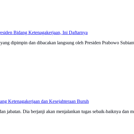
siden Bidang Ketenagakerjaan, Ini Daftarnya
 yang dipimpin dan dibacakan langsung oleh Presiden Prabowo Subian
dang Ketenagakerjaan dan Kesejahteraan Buruh
jabatan. Dia berjanji akan menjalankan tugas sebaik-baiknya dan men