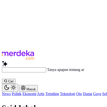
Tanya apapun tentang artikel ini...
Cari
Masuk
News
Politik
Ekonomi
Artis
Trending
Teknologi
Oto
Dunia
Gaya
Se