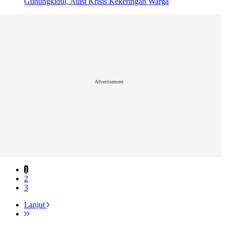
Gunungkidul, Atasi Krisis Kekeringan Warga
Advertisement
1
2
3
Lanjut