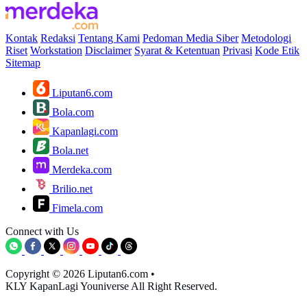
Kontak
Redaksi
Tentang Kami
Pedoman Media Siber
Metodologi
Riset
Workstation
Disclaimer
Syarat & Ketentuan
Privasi
Kode Etik
Sitemap
Liputan6.com
Bola.com
Kapanlagi.com
Bola.net
Merdeka.com
Brilio.net
Fimela.com
Connect with Us
Copyright © 2026 Liputan6.com
•
KLY KapanLagi Youniverse All Right Reserved.