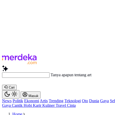
Tanya apapun tentang artikel ini...
Cari
Masuk
News
Politik
Ekonomi
Artis
Trending
Teknologi
Oto
Dunia
Gaya
Se
Gaya
Cantik
Hobi
Karir
Kuliner
Travel
Cinta
Home