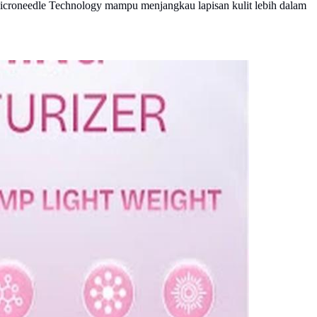
croneedle Technology mampu menjangkau lapisan kulit lebih dalam