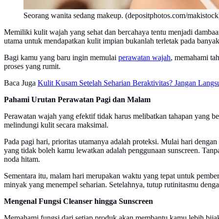
Seorang wanita sedang makeup. (depositphotos.com/makistock
Memiliki kulit wajah yang sehat dan bercahaya tentu menjadi dambaa
utama untuk mendapatkan kulit impian bukanlah terletak pada banyak
Bagi kamu yang baru ingin memulai
perawatan wajah
, memahami tah
proses yang rumit.
Baca Juga
Kulit Kusam Setelah Seharian Beraktivitas? Jangan Langs
Pahami Urutan Perawatan Pagi dan Malam
Perawatan wajah yang efektif tidak harus melibatkan tahapan yang be
melindungi kulit secara maksimal.
Pada pagi hari, prioritas utamanya adalah proteksi. Mulai hari den
yang tidak boleh kamu lewatkan adalah penggunaan sunscreen. Tanpa
noda hitam.
Sementara itu, malam hari merupakan waktu yang tepat untuk pembers
minyak yang menempel seharian. Setelahnya, tutup rutinitasmu dengan
Mengenal Fungsi Cleanser hingga Sunscreen
Memahami fungsi dari setiap produk akan membantu kamu lebih bija