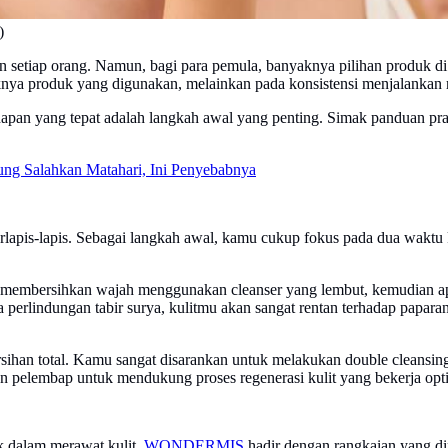
)
n setiap orang. Namun, bagi para pemula, banyaknya pilihan produk di
nya produk yang digunakan, melainkan pada konsistensi menjalankan ru
apan yang tepat adalah langkah awal yang penting. Simak panduan prak
ung Salahkan Matahari, Ini Penyebabnya
rlapis-lapis. Sebagai langkah awal, kamu cukup fokus pada dua waktu k
gan membersihkan wajah menggunakan cleanser yang lembut, kemudian ap
 perlindungan tabir surya, kulitmu akan sangat rentan terhadap papa
ihan total. Kamu sangat disarankan untuk melakukan double cleansing 
 pelembap untuk mendukung proses regenerasi kulit yang bekerja optim
k dalam merawat kulit.
WONDERMIS
hadir dengan rangkaian yang di