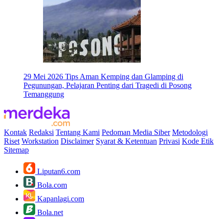
29 Mei 2026
Tips Aman Kemping dan Glamping di
Pegunungan, Pelajaran Penting dari Tragedi di Posong
Temanggung
Kontak
Redaksi
Tentang Kami
Pedoman Media Siber
Metodologi
Riset
Workstation
Disclaimer
Syarat & Ketentuan
Privasi
Kode Etik
Sitemap
Liputan6.com
Bola.com
Kapanlagi.com
Bola.net