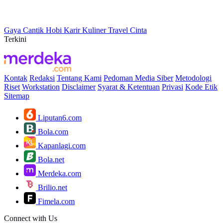
Gaya
Cantik
Hobi
Karir
Kuliner
Travel
Cinta
Terkini
Kontak
Redaksi
Tentang Kami
Pedoman Media Siber
Metodologi
Riset
Workstation
Disclaimer
Syarat & Ketentuan
Privasi
Kode Etik
Sitemap
Liputan6.com
Bola.com
Kapanlagi.com
Bola.net
Merdeka.com
Brilio.net
Fimela.com
Connect with Us