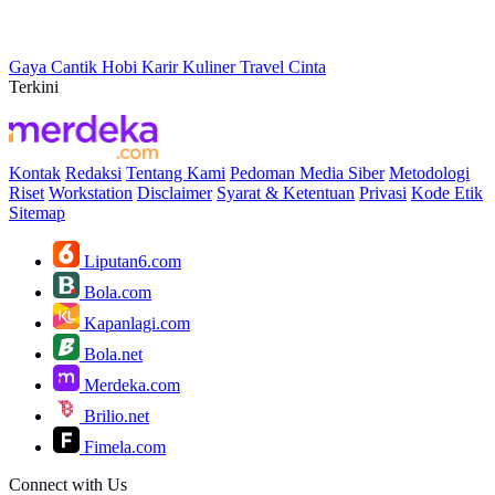
Gaya
Cantik
Hobi
Karir
Kuliner
Travel
Cinta
Terkini
Kontak
Redaksi
Tentang Kami
Pedoman Media Siber
Metodologi
Riset
Workstation
Disclaimer
Syarat & Ketentuan
Privasi
Kode Etik
Sitemap
Liputan6.com
Bola.com
Kapanlagi.com
Bola.net
Merdeka.com
Brilio.net
Fimela.com
Connect with Us