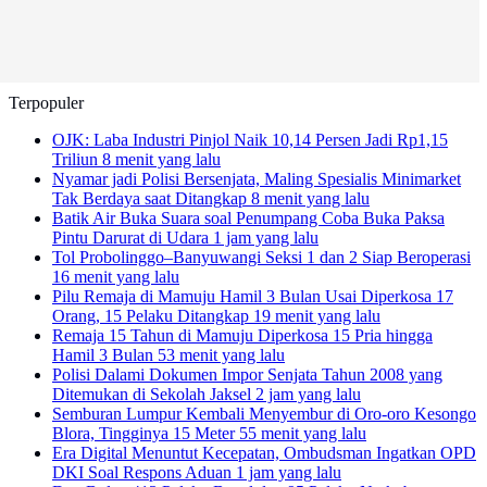
Terpopuler
OJK: Laba Industri Pinjol Naik 10,14 Persen Jadi Rp1,15
Triliun
8 menit yang lalu
Nyamar jadi Polisi Bersenjata, Maling Spesialis Minimarket
Tak Berdaya saat Ditangkap
8 menit yang lalu
Batik Air Buka Suara soal Penumpang Coba Buka Paksa
Pintu Darurat di Udara
1 jam yang lalu
Tol Probolinggo–Banyuwangi Seksi 1 dan 2 Siap Beroperasi
16 menit yang lalu
Pilu Remaja di Mamuju Hamil 3 Bulan Usai Diperkosa 17
Orang, 15 Pelaku Ditangkap
19 menit yang lalu
Remaja 15 Tahun di Mamuju Diperkosa 15 Pria hingga
Hamil 3 Bulan
53 menit yang lalu
Polisi Dalami Dokumen Impor Senjata Tahun 2008 yang
Ditemukan di Sekolah Jaksel
2 jam yang lalu
Semburan Lumpur Kembali Menyembur di Oro-oro Kesongo
Blora, Tingginya 15 Meter
55 menit yang lalu
Era Digital Menuntut Kecepatan, Ombudsman Ingatkan OPD
DKI Soal Respons Aduan
1 jam yang lalu