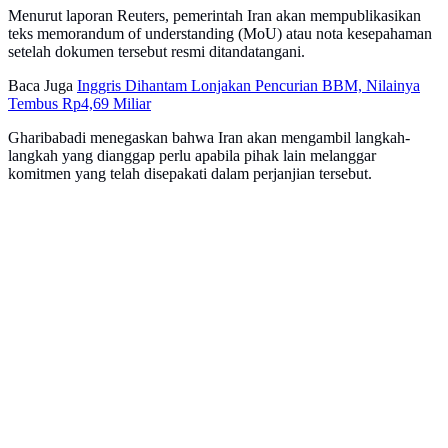
Menurut laporan Reuters, pemerintah Iran akan mempublikasikan
teks memorandum of understanding (MoU) atau nota kesepahaman
setelah dokumen tersebut resmi ditandatangani.
Baca Juga
Inggris Dihantam Lonjakan Pencurian BBM, Nilainya
Tembus Rp4,69 Miliar
Gharibabadi menegaskan bahwa Iran akan mengambil langkah-
langkah yang dianggap perlu apabila pihak lain melanggar
komitmen yang telah disepakati dalam perjanjian tersebut.