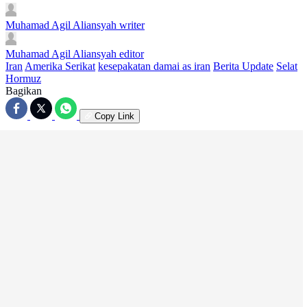
Muhamad Agil Aliansyah
writer
Muhamad Agil Aliansyah
editor
Iran
Amerika Serikat
kesepakatan damai as iran
Berita Update
Selat
Hormuz
Bagikan
Copy Link