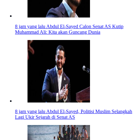
8 jam yang lalu
Abdul El-Sayed Calon Senat AS Kutip
Muhammad Ali: Kita akan Guncang Dunia
8 jam yang lalu
Abdul El-Sayed, Politisi Muslim Selangkah
Lagi Ukir Sejarah di Senat AS