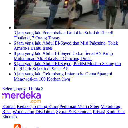
3 jam yang lalu
Penembakan Brutal ke Sekolah Elite di
Thailand, 7 Orang Tewas
6 jam yang lalu
Abdul El-Sayed dan Misi Palestina, Tolak
Amerika Bantu Israel
8 jam yang lalu
Abdul El-Sayed Calon Senat AS Kutip
Muhammad Ali: Kita akan Guncang Dunia
8 jam yang lalu
Abdul El-Sayed, Politisi Muslim Selangkah
Lagi Ukir Sejarah di Senat AS
9 jam yang lalu
Gelombang Imigran ke Ceuta Spanyol
Menewaskan 100 Korban Jiwa
Selengkapnya Dunia
Kontak
Redaksi
Tentang Kami
Pedoman Media Siber
Metodologi
Riset
Workstation
Disclaimer
Syarat & Ketentuan
Privasi
Kode Etik
Sitemap