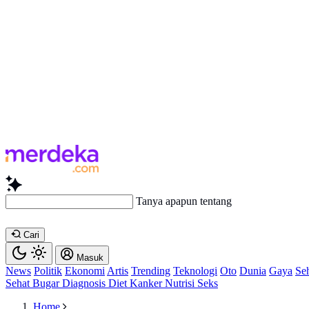
Tanya apapun tentang artikel
Cari
Masuk
News
Politik
Ekonomi
Artis
Trending
Teknologi
Oto
Dunia
Gaya
Se
Sehat
Bugar
Diagnosis
Diet
Kanker
Nutrisi
Seks
Home