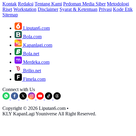
Kontak
Redaksi
Tentang Kami
Pedoman Media Siber
Metodologi
Riset
Workstation
Disclaimer
Syarat & Ketentuan
Privasi
Kode Etik
Sitemap
Liputan6.com
Bola.com
Kapanlagi.com
Bola.net
Merdeka.com
Brilio.net
Fimela.com
Connect with Us
Copyright © 2026 Liputan6.com
•
KLY KapanLagi Youniverse All Right Reserved.