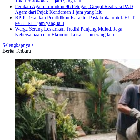
Tak Terprovokasi
1 jam yang lalu
Pemkab Agam Turunkan 96 Petugas, Genjot Realisasi PAD
Agam dari Pajak Kendaraan
1 jam yang lalu
BPIP Tekankan Pendidikan Karakter Paskibraka untuk HUT
ke-81 RI
1 jam yang lalu
Warga Serang Lestarikan Tradisi Panjang Mulud, Jaga
Kebersamaan dan Ekonomi Lokal
1 jam yang lalu
Selengkapnya
Berita Terbaru