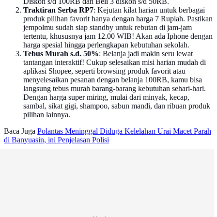
Diskon s/d 100RB dan Beli 3 diskon s/d 50RB.
Traktiran Serba RP7
: Kejutan kilat harian untuk berbagai
produk pilihan favorit hanya dengan harga 7 Rupiah. Pastikan
jempolmu sudah siap standby untuk rebutan di jam-jam
tertentu, khususnya jam 12.00 WIB! Akan ada Iphone dengan
harga spesial hingga perlengkapan kebutuhan sekolah.
Tebus Murah s.d. 50%
: Belanja jadi makin seru lewat
tantangan interaktif! Cukup selesaikan misi harian mudah di
aplikasi Shopee, seperti browsing produk favorit atau
menyelesaikan pesanan dengan belanja 100RB, kamu bisa
langsung tebus murah barang-barang kebutuhan sehari-hari.
Dengan harga super miring, mulai dari minyak, kecap,
sambal, sikat gigi, shampoo, sabun mandi, dan ribuan produk
pilihan lainnya.
Baca Juga
Polantas Meninggal Diduga Kelelahan Urai Macet Parah
di Banyuasin, ini Penjelasan Polisi