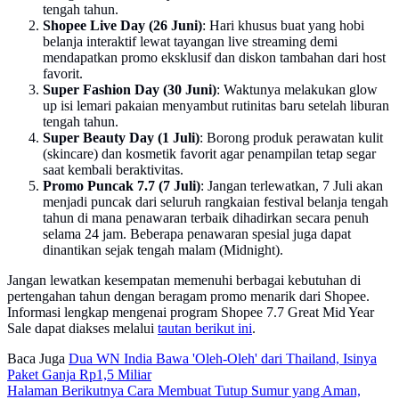
tengah tahun.
Shopee Live Day (26 Juni)
: Hari khusus buat yang hobi
belanja interaktif lewat tayangan live streaming demi
mendapatkan promo eksklusif dan diskon tambahan dari host
favorit.
Super Fashion Day (30 Juni)
: Waktunya melakukan glow
up isi lemari pakaian menyambut rutinitas baru setelah liburan
tengah tahun.
Super Beauty Day (1 Juli)
: Borong produk perawatan kulit
(skincare) dan kosmetik favorit agar penampilan tetap segar
saat kembali beraktivitas.
Promo Puncak 7.7 (7 Juli)
: Jangan terlewatkan, 7 Juli akan
menjadi puncak dari seluruh rangkaian festival belanja tengah
tahun di mana penawaran terbaik dihadirkan secara penuh
selama 24 jam. Beberapa penawaran spesial juga dapat
dinantikan sejak tengah malam (Midnight).
Jangan lewatkan kesempatan memenuhi berbagai kebutuhan di
pertengahan tahun dengan beragam promo menarik dari Shopee.
Informasi lengkap mengenai program Shopee 7.7 Great Mid Year
Sale dapat diakses melalui
tautan berikut ini
.
Baca Juga
Dua WN India Bawa 'Oleh-Oleh' dari Thailand, Isinya
Paket Ganja Rp1,5 Miliar
Halaman Berikutnya
Cara Membuat Tutup Sumur yang Aman,