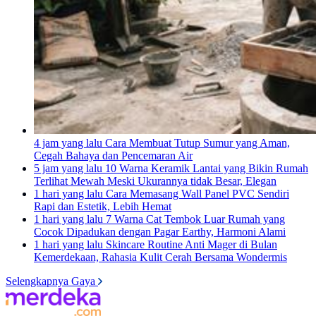
4 jam yang lalu
Cara Membuat Tutup Sumur yang Aman,
Cegah Bahaya dan Pencemaran Air
5 jam yang lalu
10 Warna Keramik Lantai yang Bikin Rumah
Terlihat Mewah Meski Ukurannya tidak Besar, Elegan
1 hari yang lalu
Cara Memasang Wall Panel PVC Sendiri
Rapi dan Estetik, Lebih Hemat
1 hari yang lalu
7 Warna Cat Tembok Luar Rumah yang
Cocok Dipadukan dengan Pagar Earthy, Harmoni Alami
1 hari yang lalu
Skincare Routine Anti Mager di Bulan
Kemerdekaan, Rahasia Kulit Cerah Bersama Wondermis
Selengkapnya Gaya