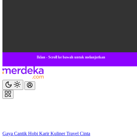
Iklan - Scroll ke bawah untuk melanjutkan
Gaya
Cantik
Hobi
Karir
Kuliner
Travel
Cinta