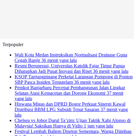
Terpopuler
Wali Kota Medan Instruksikan Normalisasi Drainase Guna
Cegah Banjir
36 menit yang lalu
Resmi Beroperasi, Universitas Katolik Fajar Timur Papua
Diharapkan Jadi Pusat Inovasi dan Riset
36 menit yang lalu
KSOP Tanjungpinang Perketat Larangan Pompong di Ponton
SBP Pasca Insiden Tenggelam
36 menit yang lalu
Pemkot Banjarbaru Percepat Pembangunan Jalan Lingkar
Selatan Atasi Kemacetan dan Dorong Ekonomi
37 menit
yang lalu
Hiswana Migas dan DPRD Bogor Perkuat Sinergi Kawal
Distribusi BBM LPG Subsidi Tepat Sasaran
37 menit yang
lalu
Chelsea vs Johor Darul Ta’zim: Ujian Taktik Xabi Alonso di
Malaysia! Saksikan Hanya di Vidio
1 jam yang lalu
Festival Lembah Baliem Disetop Sementara, Warga Diimbau