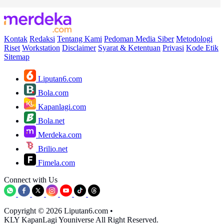
Kontak
Redaksi
Tentang Kami
Pedoman Media Siber
Metodologi
Riset
Workstation
Disclaimer
Syarat & Ketentuan
Privasi
Kode Etik
Sitemap
Liputan6.com
Bola.com
Kapanlagi.com
Bola.net
Merdeka.com
Brilio.net
Fimela.com
Connect with Us
Copyright © 2026 Liputan6.com
•
KLY KapanLagi Youniverse All Right Reserved.