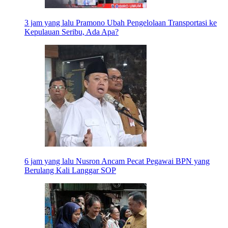
3 jam yang lalu
Pramono Ubah Pengelolaan Transportasi ke
Kepulauan Seribu, Ada Apa?
6 jam yang lalu
Nusron Ancam Pecat Pegawai BPN yang
Berulang Kali Langgar SOP