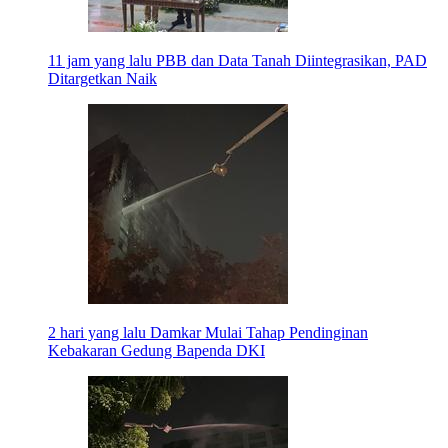
11 jam yang lalu
PBB dan Data Tanah Diintegrasikan, PAD
Ditargetkan Naik
2 hari yang lalu
Damkar Mulai Tahap Pendinginan
Kebakaran Gedung Bapenda DKI