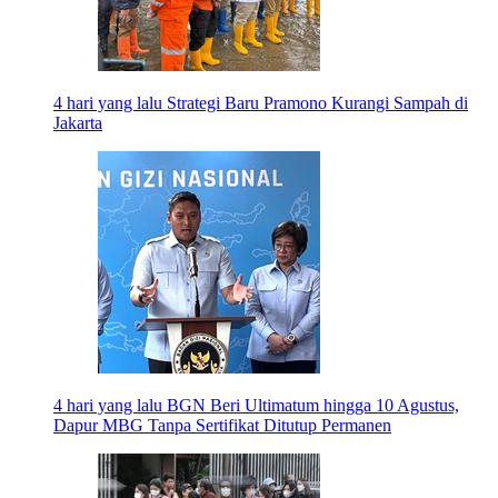
4 hari yang lalu
Strategi Baru Pramono Kurangi Sampah di
Jakarta
4 hari yang lalu
BGN Beri Ultimatum hingga 10 Agustus,
Dapur MBG Tanpa Sertifikat Ditutup Permanen