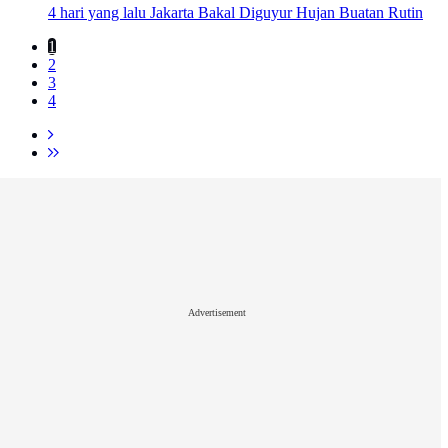
4 hari yang lalu
Jakarta Bakal Diguyur Hujan Buatan Rutin
1
2
3
4
Advertisement