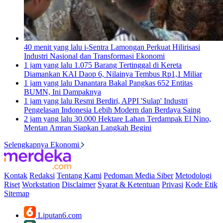
40 menit yang lalu
i-Sentra Lamongan Perkuat Hilirisasi
Industri Nasional dan Transformasi Ekonomi
1 jam yang lalu
1.075 Barang Tertinggal di Kereta
Diamankan KAI Daop 6, Nilainya Tembus Rp1,1 Miliar
1 jam yang lalu
Danantara Bakal Pangkas 652 Entitas
BUMN, Ini Dampaknya
1 jam yang lalu
Resmi Berdiri, APPI 'Sulap' Industri
Pengelasan Indonesia Lebih Modern dan Berdaya Saing
2 jam yang lalu
30.000 Hektare Lahan Terdampak El Nino,
Mentan Amran Siapkan Langkah Begini
Selengkapnya Ekonomi
Kontak
Redaksi
Tentang Kami
Pedoman Media Siber
Metodologi
Riset
Workstation
Disclaimer
Syarat & Ketentuan
Privasi
Kode Etik
Sitemap
Liputan6.com