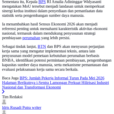
Sementara itu, Kepala
BPS
RI Amalia Adininggar Widyasanti
mengatakan MoU tersebut menjadi landasan untuk memperkuat
sinergi kedua institusi dalam penyediaan dan pemanfaatan data
statistik serta pengembangan sumber daya manusia.
Ia menambahkan hasil Sensus Ekonomi 2026 akan menjadi
referensi penting untuk memahami karakteristik aktivitas ekonomi
nasional, termasuk dalam mendukung penyusunan strategi
pembiayaan
perumahan
yang lebih presisi.
Sebagai tindak lanjut,
BTN
dan BPS akan menyusun perjanjian
kerja sama yang mengatur implementasi teknis, antara lain
penyusunan model pemetaan kebutuhan perumahan berbasis
BNBA, identifikasi potensi permintaan pembiayaan, pengembangan
kapasitas sumber daya manusia, serta mekanisme pemantauan dan
evaluasi pelaksanaan kerja sama secara berkala.
Baca Juga
BPS: Jumlah Pekerja Informal Turun Pada Mei 2026
Halaman Berikutnya
i-Sentra Lamongan Perkuat Hilirisasi Industri
Nasional dan Transformasi Ekonomi
Tim Redaksi
Idris Rusadi Putra
writer