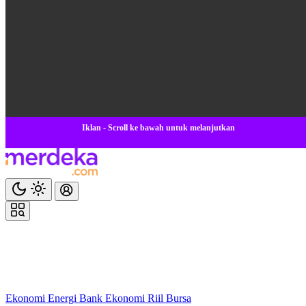
Iklan - Scroll ke bawah untuk melanjutkan
Ekonomi
Energi
Bank
Ekonomi
Riil
Bursa