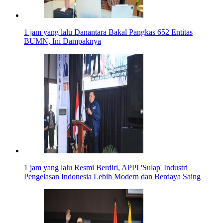
1 jam yang lalu
Danantara Bakal Pangkas 652 Entitas
BUMN, Ini Dampaknya
1 jam yang lalu
Resmi Berdiri, APPI 'Sulap' Industri
Pengelasan Indonesia Lebih Modern dan Berdaya Saing