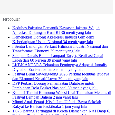
Terpopuler
Kedubes Palestina Percantik Kawasan Jakarta, Wujud
Apresiasi Dukungan Kuat RI
36 menit yang lalu
Kemenekraf Dorong Akselerasi Industri Gim demi
Keberlanjutan Usaha Nasional
34 menit yang lalu
i-Sentra Lamongan Perkuat Hilirisasi Industri Nasional dan
Transformasi Ekonomi
39 menit yang lalu
Serapan Danais Bantul Lampaui Target, Realisasi Capai
Lebih dari 60 Persen
39 menit yang lalu
LKBN ANTARA Tekankan Pentingnya Adaptasi Jurnalis
Digital di Era Perubahan
39 menit yang lalu
Festival Bumi Sawerigading 2026 Perkuat Identitas Budaya
dan Ekonomi Kreatif Luwu
39 menit yang lalu
DPP Perbasi Dorong Pemanfaatan Database untuk
Pembinaan Bola Basket Nasional
39 menit yang lalu
Kondisi Terkini Kampung Walesi Usai Tembakan Meletus di
Festival Lembah Baliem
2 jam yang lalu
Mimpi Anak Petani, Kisah Ismi Ulfaida Bawa Sekolah
Rakyat ke Barisan Paskibraka
1 jam yang lalu
1.075 Barang Tertinggal di Kereta Diamankan KAI Daop 6,