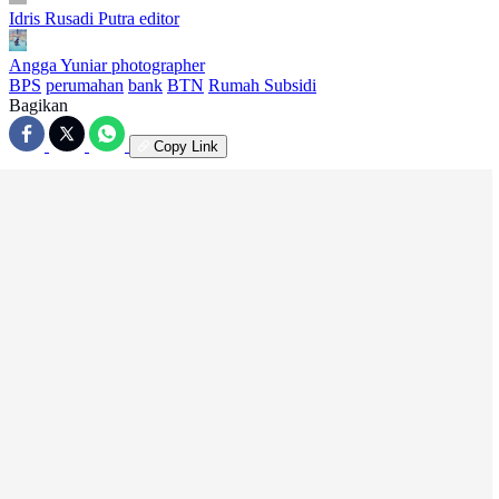
Idris Rusadi Putra
editor
Angga Yuniar
photographer
BPS
perumahan
bank
BTN
Rumah Subsidi
Bagikan
Copy Link