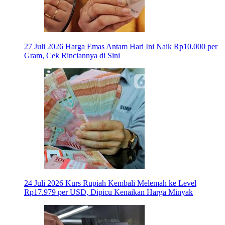
27 Juli 2026
Harga Emas Antam Hari Ini Naik Rp10.000 per
Gram, Cek Rinciannya di Sini
24 Juli 2026
Kurs Rupiah Kembali Melemah ke Level
Rp17.979 per USD, Dipicu Kenaikan Harga Minyak