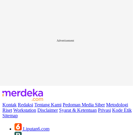
Advertisement
Kontak
Redaksi
Tentang Kami
Pedoman Media Siber
Metodologi
Riset
Workstation
Disclaimer
Syarat & Ketentuan
Privasi
Kode Etik
Sitemap
Liputan6.com