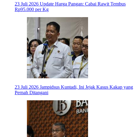
23 Juli 2026
Update Harga Pangan: Cabai Rawit Tembus
Rp95.000 per Kg
23 Juli 2026
Jampidsus Kuntadi, Ini Jejak Kasus Kakap yang
Pernah Ditangani