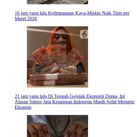
16 jam yang lalu
Ketimpangan Kaya-Miskin Naik Tipis per
Maret 2026
21 jam yang lalu
Di Tengah Gejolak Ekonomi Dunia, Ini
Alasan Sektor Jasa Keuangan Indonesia Masih Solid Menurut
Ekonom