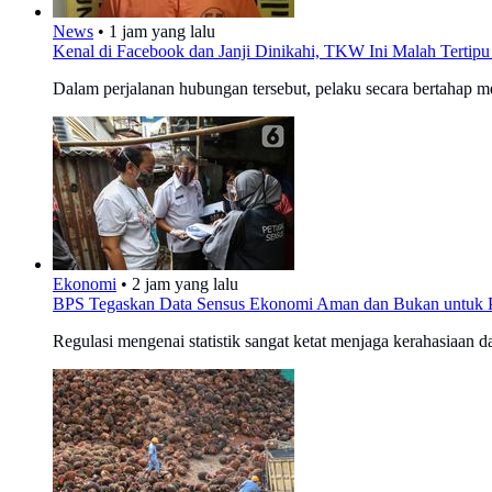
News
•
1 jam yang lalu
Kenal di Facebook dan Janji Dinikahi, TKW Ini Malah Tertipu
Dalam perjalanan hubungan tersebut, pelaku secara bertahap m
Ekonomi
•
2 jam yang lalu
BPS Tegaskan Data Sensus Ekonomi Aman dan Bukan untuk 
Regulasi mengenai statistik sangat ketat menjaga kerahasiaan