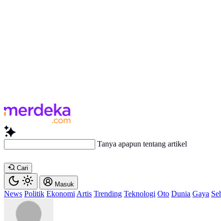
Tanya apapun tentang artikel ini...
Cari
Masuk
News
Politik
Ekonomi
Artis
Trending
Teknologi
Oto
Dunia
Gaya
Se