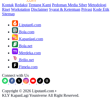
Kontak
Redaksi
Tentang Kami
Pedoman Media Siber
Metodologi
Riset
Workstation
Disclaimer
Syarat & Ketentuan
Privasi
Kode Etik
Sitemap
Liputan6.com
Bola.com
Kapanlagi.com
Bola.net
Merdeka.com
Brilio.net
Fimela.com
Connect with Us
Copyright © 2026 Liputan6.com
•
KLY KapanLagi Youniverse All Right Reserved.