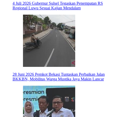
4 Juli 2026
Gubernur Sulsel Tegaskan Penempatan RS
Regional Luwu Sesuai Kajian Mendalam
28 Juni 2026
Pemkot Bekasi Tuntaskan Perbaikan Jalan
BKKBN, Mobilitas Warga Mustika Jaya Makin Lancar