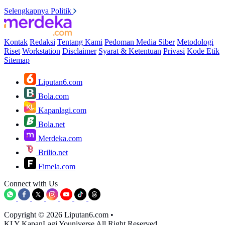
Selengkapnya Politik
Kontak
Redaksi
Tentang Kami
Pedoman Media Siber
Metodologi
Riset
Workstation
Disclaimer
Syarat & Ketentuan
Privasi
Kode Etik
Sitemap
Liputan6.com
Bola.com
Kapanlagi.com
Bola.net
Merdeka.com
Brilio.net
Fimela.com
Connect with Us
Copyright © 2026 Liputan6.com
•
KLY KapanLagi Youniverse All Right Reserved.