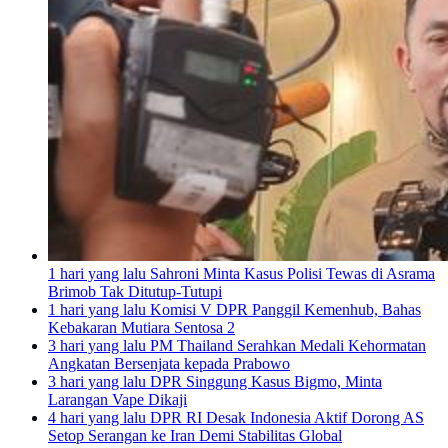
1 hari yang lalu
Sahroni Minta Kasus Polisi Tewas di Asrama
Brimob Tak Ditutup-Tutupi
1 hari yang lalu
Komisi V DPR Panggil Kemenhub, Bahas
Kebakaran Mutiara Sentosa 2
3 hari yang lalu
PM Thailand Serahkan Medali Kehormatan
Angkatan Bersenjata kepada Prabowo
3 hari yang lalu
DPR Singgung Kasus Bigmo, Minta
Larangan Vape Dikaji
4 hari yang lalu
DPR RI Desak Indonesia Aktif Dorong AS
Setop Serangan ke Iran Demi Stabilitas Global