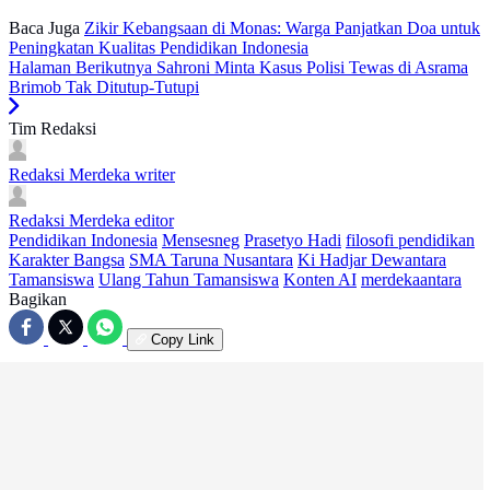
Baca Juga
Zikir Kebangsaan di Monas: Warga Panjatkan Doa untuk
Peningkatan Kualitas Pendidikan Indonesia
Halaman Berikutnya
Sahroni Minta Kasus Polisi Tewas di Asrama
Brimob Tak Ditutup-Tutupi
Tim Redaksi
Redaksi Merdeka
writer
Redaksi Merdeka
editor
Pendidikan Indonesia
Mensesneg
Prasetyo Hadi
filosofi pendidikan
Karakter Bangsa
SMA Taruna Nusantara
Ki Hadjar Dewantara
Tamansiswa
Ulang Tahun Tamansiswa
Konten AI
merdekaantara
Bagikan
Copy Link