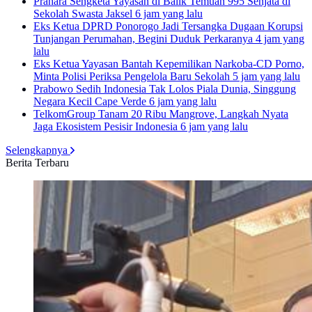
Prahara Sengketa Yayasan di Balik Temuan 995 Senjata di
Sekolah Swasta Jaksel
6 jam yang lalu
Eks Ketua DPRD Ponorogo Jadi Tersangka Dugaan Korupsi
Tunjangan Perumahan, Begini Duduk Perkaranya
4 jam yang
lalu
Eks Ketua Yayasan Bantah Kepemilikan Narkoba-CD Porno,
Minta Polisi Periksa Pengelola Baru Sekolah
5 jam yang lalu
Prabowo Sedih Indonesia Tak Lolos Piala Dunia, Singgung
Negara Kecil Cape Verde
6 jam yang lalu
TelkomGroup Tanam 20 Ribu Mangrove, Langkah Nyata
Jaga Ekosistem Pesisir Indonesia
6 jam yang lalu
Selengkapnya
Berita Terbaru