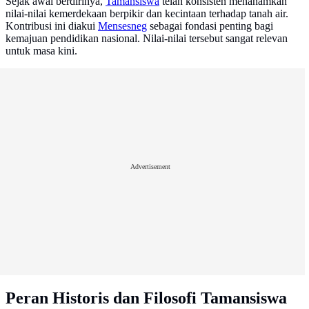
Sejak awal berdirinya,
Tamansiswa
telah konsisten menanamkan
nilai-nilai kemerdekaan berpikir dan kecintaan terhadap tanah air.
Kontribusi ini diakui
Mensesneg
sebagai fondasi penting bagi
kemajuan pendidikan nasional. Nilai-nilai tersebut sangat relevan
untuk masa kini.
Advertisement
Peran Historis dan Filosofi Tamansiswa