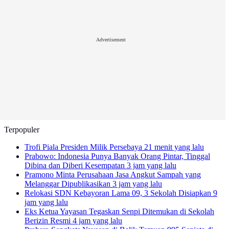
Advertisement
Terpopuler
Trofi Piala Presiden Milik Persebaya
21 menit yang lalu
Prabowo: Indonesia Punya Banyak Orang Pintar, Tinggal
Dibina dan Diberi Kesempatan
3 jam yang lalu
Pramono Minta Perusahaan Jasa Angkut Sampah yang
Melanggar Dipublikasikan
3 jam yang lalu
Relokasi SDN Kebayoran Lama 09, 3 Sekolah Disiapkan
9
jam yang lalu
Eks Ketua Yayasan Tegaskan Senpi Ditemukan di Sekolah
Berizin Resmi
4 jam yang lalu