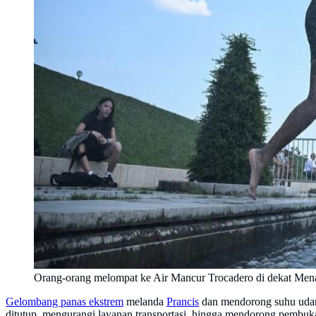
Orang-orang melompat ke Air Mancur Trocadero di dekat Menara
Gelombang panas ekstrem
melanda
Prancis
dan mendorong suhu udara 
ditutup, mengurangi layanan transportasi, hingga mendorong pembuk