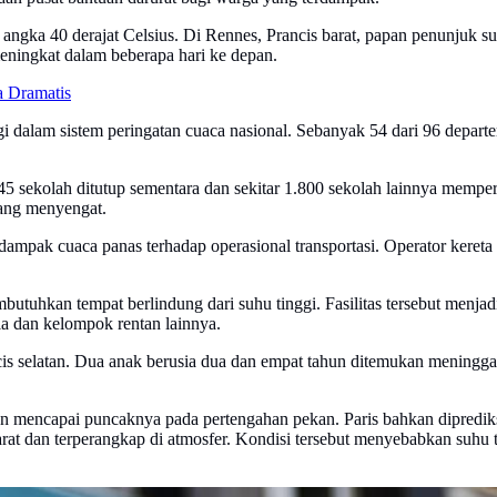
angka 40 derajat Celsius. Di Rennes, Prancis barat, papan penunjuk su
meningkat dalam beberapa hari ke depan.
 Dramatis
i dalam sistem peringatan cuaca nasional. Sebanyak 54 dari 96 departem
45 sekolah ditutup sementara dan sekitar 1.800 sekolah lainnya memper
 yang menyengat.
si dampak cuaca panas terhadap operasional transportasi. Operator ker
uhkan tempat berlindung dari suhu tinggi. Fasilitas tersebut menjad
ia dan kelompok rentan lainnya.
is selatan. Dua anak berusia dua dan empat tahun ditemukan meninggal d
an mencapai puncaknya pada pertengahan pekan. Paris bahkan diprediks
rat dan terperangkap di atmosfer. Kondisi tersebut menyebabkan suhu 