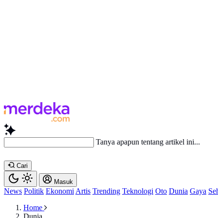
Bac
Cari
Masuk
News
Politik
Ekonomi
Artis
Trending
Teknologi
Oto
Dunia
Gaya
Se
Home
Dunia