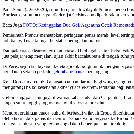
Pada Senin (22/6/2026), suhu di sejumlah wilayah Prancis menembus 
Bordeaux, suhu mencapai 42 derajat Celsius dan diperkirakan terus 
Baca Juga
FOTO: Ketinggalan Dua Gol, Argentina Cetak Remontada
Pemerintah Prancis menetapkan peringatan panas merah, level tertingg
puluhan wilayah lainnya berstatus peringatan oranye.
Dampak cuaca ekstrem tersebut terasa di berbagai sektor. Sebanyak 8
juta pelajar tetap menjalani ujian akhir baccalaureate di tengah suhu
Di Paris, sejumlah layanan kereta api dikurangi untuk mengantisipa
perjalanan selama periode
gelombang panas
berlangsung.
Kota Bordeaux membuka pusat bantuan darurat bagi warga yang membut
mengurangi risiko kesehatan akibat cuaca ekstrem, terutama bagi lans
Gelombang panas ini juga diwarnai kabar duka dari Carpentras, Pranc
tengah suhu tinggi yang menyelimuti kawasan tersebut.
Menurut prakiraan cuaca, suhu di berbagai wilayah Eropa diperkirak
oleh aliran udara panas dari Gurun Sahara yang bergerak ke Eropa Ba
sebagai salah satu yang terpanjang dalam beberapa tahun terakhir.