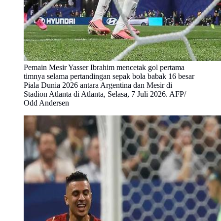
Pemain Mesir Yasser Ibrahim mencetak gol pertama
timnya selama pertandingan sepak bola babak 16 besar
Piala Dunia 2026 antara Argentina dan Mesir di
Stadion Atlanta di Atlanta, Selasa, 7 Juli 2026. AFP/
Odd Andersen