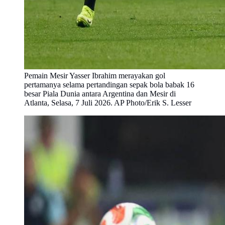
Pemain Mesir Yasser Ibrahim merayakan gol
pertamanya selama pertandingan sepak bola babak 16
besar Piala Dunia antara Argentina dan Mesir di
Atlanta, Selasa, 7 Juli 2026. AP Photo/Erik S. Lesser