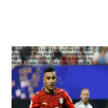
Pemain Argentina Lionel Messi berebut bola dengan
pemain Mesir Ramy Rabia selama pertandingan sepak
bola babak 16 besar Piala Dunia antara Argentina dan
Mesir di Atlanta, Selasa, 7 Juli 2026. AP Photo/Erik S.
Lesser