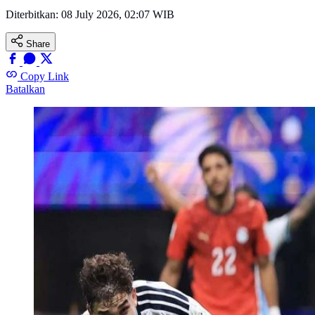
Diterbitkan:
08 July 2026, 02:07 WIB
Share
Copy Link
Batalkan