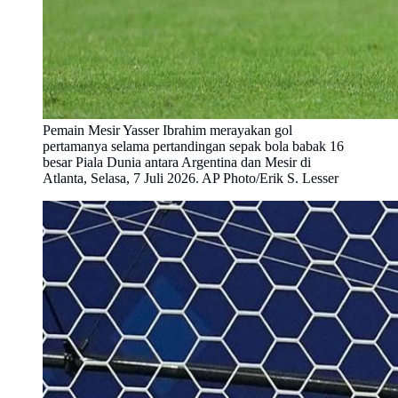
Pemain Mesir Yasser Ibrahim merayakan gol
pertamanya selama pertandingan sepak bola babak 16
besar Piala Dunia antara Argentina dan Mesir di
Atlanta, Selasa, 7 Juli 2026. AP Photo/Erik S. Lesser