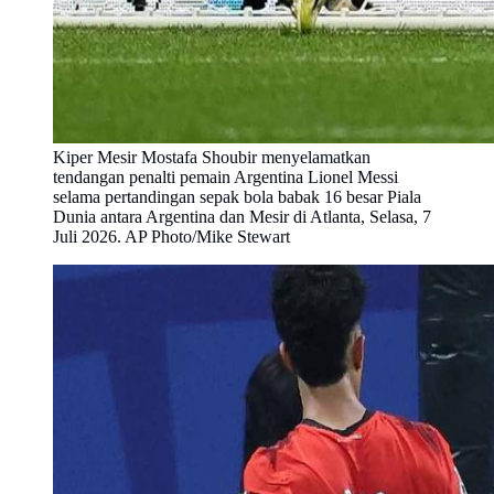
Kiper Mesir Mostafa Shoubir menyelamatkan
tendangan penalti pemain Argentina Lionel Messi
selama pertandingan sepak bola babak 16 besar Piala
Dunia antara Argentina dan Mesir di Atlanta, Selasa, 7
Juli 2026. AP Photo/Mike Stewart