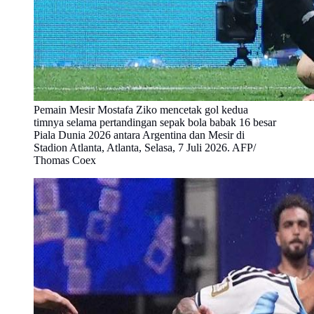
Pemain Mesir Mostafa Ziko mencetak gol kedua
timnya selama pertandingan sepak bola babak 16 besar
Piala Dunia 2026 antara Argentina dan Mesir di
Stadion Atlanta, Atlanta, Selasa, 7 Juli 2026. AFP/
Thomas Coex