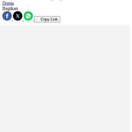
Dunia
Bagikan
Copy Link