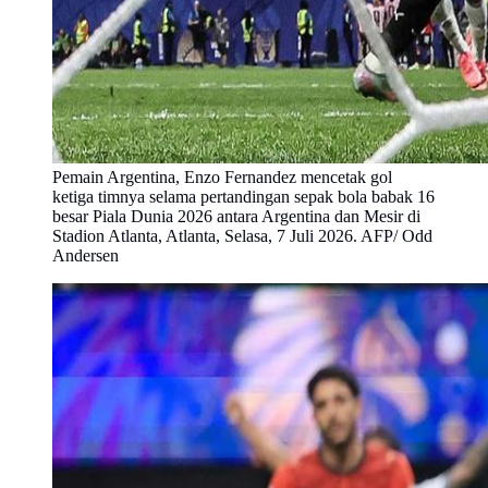
Pemain Argentina, Enzo Fernandez mencetak gol
ketiga timnya selama pertandingan sepak bola babak 16
besar Piala Dunia 2026 antara Argentina dan Mesir di
Stadion Atlanta, Atlanta, Selasa, 7 Juli 2026. AFP/ Odd
Andersen