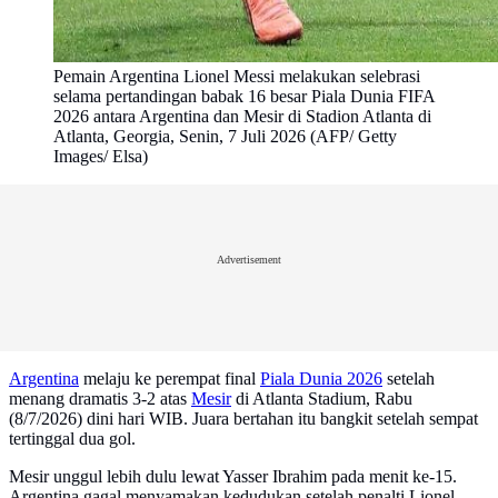
Pemain Argentina Lionel Messi melakukan selebrasi
selama pertandingan babak 16 besar Piala Dunia FIFA
2026 antara Argentina dan Mesir di Stadion Atlanta di
Atlanta, Georgia, Senin, 7 Juli 2026 (AFP/ Getty
Images/ Elsa)
Advertisement
Argentina
melaju ke perempat final
Piala Dunia 2026
setelah
menang dramatis 3-2 atas
Mesir
di Atlanta Stadium, Rabu
(8/7/2026) dini hari WIB. Juara bertahan itu bangkit setelah sempat
tertinggal dua gol.
Mesir unggul lebih dulu lewat Yasser Ibrahim pada menit ke-15.
Argentina gagal menyamakan kedudukan setelah penalti Lionel