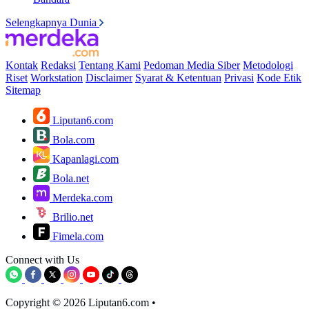
Selengkapnya Dunia
Kontak
Redaksi
Tentang Kami
Pedoman Media Siber
Metodologi
Riset
Workstation
Disclaimer
Syarat & Ketentuan
Privasi
Kode Etik
Sitemap
Liputan6.com
Bola.com
Kapanlagi.com
Bola.net
Merdeka.com
Brilio.net
Fimela.com
Connect with Us
Copyright © 2026 Liputan6.com
•