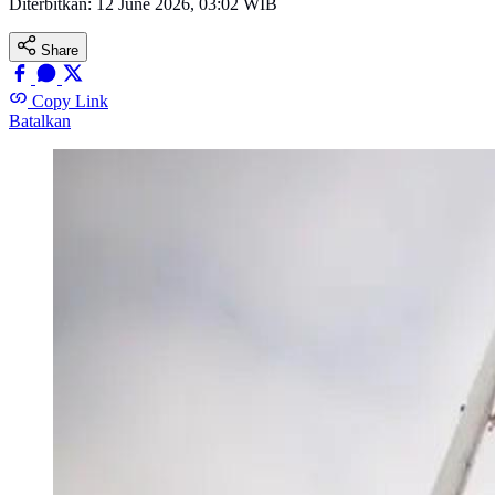
Diterbitkan:
12 June 2026, 03:02 WIB
Share
Copy Link
Batalkan