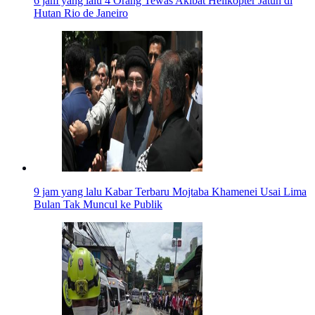
6 jam yang lalu
4 Orang Tewas Akibat Helikopter Jatuh di
Hutan Rio de Janeiro
9 jam yang lalu
Kabar Terbaru Mojtaba Khamenei Usai Lima
Bulan Tak Muncul ke Publik