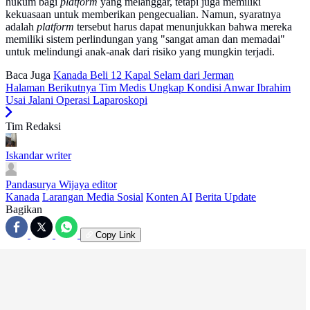
hukum bagi
platform
yang melanggar, tetapi juga memiliki
kekuasaan untuk memberikan pengecualian. Namun, syaratnya
adalah
platform
tersebut harus dapat menunjukkan bahwa mereka
memiliki sistem perlindungan yang "sangat aman dan memadai"
untuk melindungi anak-anak dari risiko yang mungkin terjadi.
Baca Juga
Kanada Beli 12 Kapal Selam dari Jerman
Halaman Berikutnya
Tim Medis Ungkap Kondisi Anwar Ibrahim
Usai Jalani Operasi Laparoskopi
Tim Redaksi
Iskandar
writer
Pandasurya Wijaya
editor
Kanada
Larangan Media Sosial
Konten AI
Berita Update
Bagikan
Copy Link