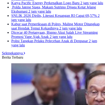
Karya Pacific Energy Perkenalkan Logo Baru
2 jam yang lalu
Polda Jateng Siaga, Makam Sutrimo Dijaga Ketat Jelang
Ekshumasi
2 jam yang lalu
SNLIK 2026 Dirilis, Literasi Keuangan RI Capai 69,57%
2
jam yang lalu
Kabur saat Pemeriksaan di Polres, Maling Motor Ditangkap
saat Hendak Temui Kekasihnya
2 jam yang lalu
Dicecar 40 Pertanyaan, Bigmo Akui Salah Live Streaming
Promosi Vape Ajak Anak
2 jam yang lalu
Polisi Tangkap Pelaku Pelecehan Anak di Denpasar
2 jam
yang lalu
Selengkapnya
Berita Terbaru