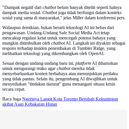
"Dampak negatif dari
chatbot
belum banyak diteliti seperti halnya
dampak media sosial.
Chatbot
juga tidak berfungsi dalam konteks
sosial yang sama di masyarakat," jelas Miller dalam konferensi pers.
Walaupun demikian, bukan berarti teknologi AI ini bebas dari
pengawasan. Undang-Undang Safe Social Media Act tetap
mencakup regulasi ketat untuk mencegah potensi bahaya yang
mungkin ditimbulkan oleh
chatbot
AI. Langkah ini diyakini sebagai
respons terhadap insiden penembakan di Tumbler Ridge, yang
melibatkan teknologi yang dikembangkan oleh OpenAI.
Sesuai dengan undang-undang baru ini,
platform
AI diharuskan
untuk mengurangi risiko agar
chatbot
mereka tidak
menyebarluaskan konten berbahaya atau menunjukkan perilaku
yang tidak pantas. Selain itu, pengembang AI diwajibkan untuk
menyediakan "tindakan darurat" guna menangani situasi krisis
secara cepat.
Baca Juga
Ngerinya Langit Kota Toronto Berubah Kekuningan
akibat Asap Kebakaran Hutan