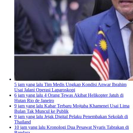
5 jam yang lalu
Tim Medis Ungkap Kondisi Anwar Ibrahim
Usai Jalani Operasi Laparoskopi
6 jam yang lalu
4 Orang Tewas Akibat Helikopter Jatuh di
Hutan Rio de Janeiro
9 jam yang lalu
Kabar Terbaru Mojtaba Khamenei Usai Lima
Bulan Tak Muncul ke Publik
9 jam yang lalu
Jejak Digital Pelaku Penembakan Sekolah di
Thailand
10 jam yang lalu
Kronologi Dua Pesawat Nyaris Tabrakan di
Bandara