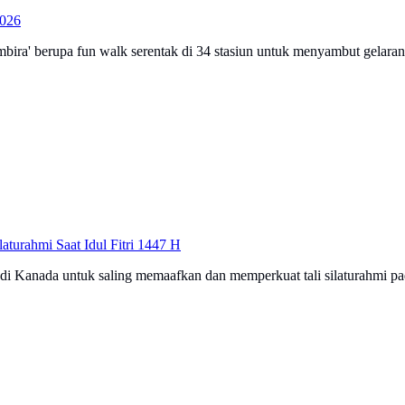
2026
bira' berupa fun walk serentak di 34 stasiun untuk menyambut gelaran
turahmi Saat Idul Fitri 1447 H
 Kanada untuk saling memaafkan dan memperkuat tali silaturahmi pad