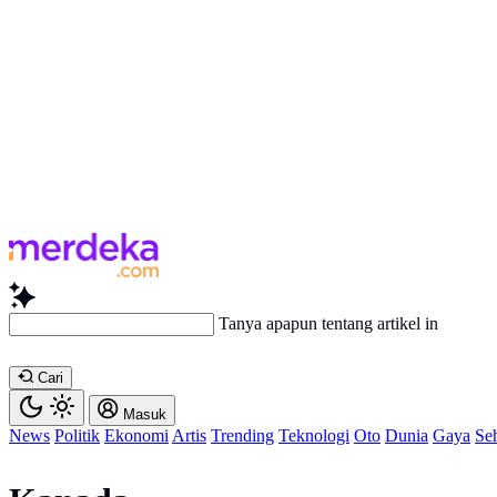
Tanya apapun tentang artikel ini...
Cari
Masuk
News
Politik
Ekonomi
Artis
Trending
Teknologi
Oto
Dunia
Gaya
Se