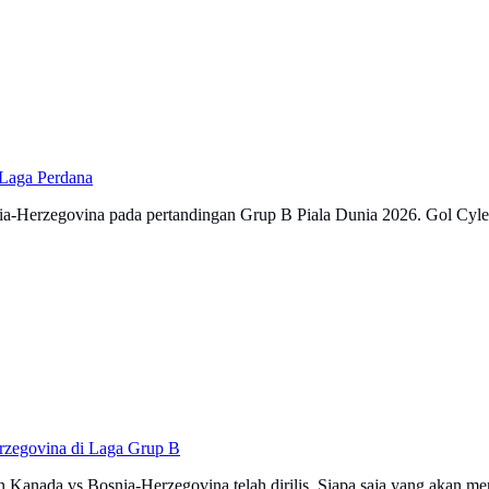
 Laga Perdana
a-Herzegovina pada pertandingan Grup B Piala Dunia 2026. Gol Cyle
rzegovina di Laga Grup B
anada vs Bosnia-Herzegovina telah dirilis. Siapa saja yang akan menj