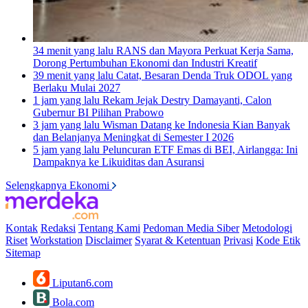
34 menit yang lalu
RANS dan Mayora Perkuat Kerja Sama,
Dorong Pertumbuhan Ekonomi dan Industri Kreatif
39 menit yang lalu
Catat, Besaran Denda Truk ODOL yang
Berlaku Mulai 2027
1 jam yang lalu
Rekam Jejak Destry Damayanti, Calon
Gubernur BI Pilihan Prabowo
3 jam yang lalu
Wisman Datang ke Indonesia Kian Banyak
dan Belanjanya Meningkat di Semester I 2026
5 jam yang lalu
Peluncuran ETF Emas di BEI, Airlangga: Ini
Dampaknya ke Likuiditas dan Asuransi
Selengkapnya Ekonomi
Kontak
Redaksi
Tentang Kami
Pedoman Media Siber
Metodologi
Riset
Workstation
Disclaimer
Syarat & Ketentuan
Privasi
Kode Etik
Sitemap
Liputan6.com
Bola.com