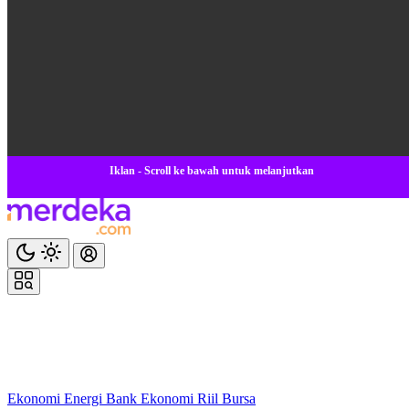
Iklan - Scroll ke bawah untuk melanjutkan
Ekonomi
Energi
Bank
Ekonomi
Riil
Bursa