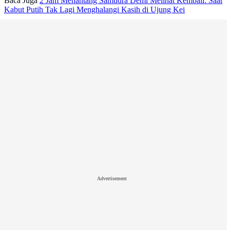
Baca Juga
2 Jam Menantang Samudra Demi Melihat Kembali: Saat
Kabut Putih Tak Lagi Menghalangi Kasih di Ujung Kei
Advertisement