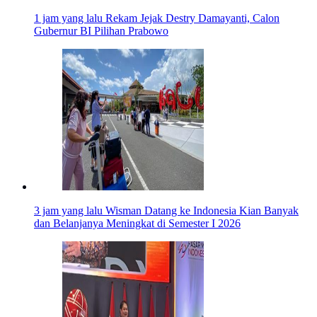
1 jam yang lalu
Rekam Jejak Destry Damayanti, Calon
Gubernur BI Pilihan Prabowo
3 jam yang lalu
Wisman Datang ke Indonesia Kian Banyak
dan Belanjanya Meningkat di Semester I 2026