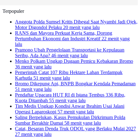
Terpopuler
Anggota Polda Sumsel Kritis Dibegal Saat Nyambi Jadi Ojek,
Motor Digondol Pelaku
20 menit yang lalu
RANS dan Mayora Perkuat Kerja Sama, Dorong
Pertumbuhan Ekonomi dan Industri Kreatif
22 menit yang
lalu
Pramono Ubah Pengelolaan Transportasi ke Kepulauan
Seribu, Ada Apa?
46 menit yang lalu
Menko Polkam Ungkap Dugaan Pemicu Kebakaran Bromo
36 menit yang lalu
Pemerintah Catat 107 Ribu Hektare Lahan Terdampak
Karhutla
51 menit yang lalu
Bromo Dikepung Api, BNPB Bongkar Kendala Pemadaman
51 menit yang lalu
Pendaftar Upacara HUT RI di Istana Tembus 336 Ribu,
Kuota Ditambah
55 menit yang lalu
Tim Medis Ungkap Kondisi Anwar Ibrahim Usai Jalani
Operasi Laparoskopi
57 menit yang lalu
Saling Berpelukan, Kasus Pemukulan Dirkrimum Polda
Sumbar Berakhir Damai
58 menit yang lalu
Catat, Besaran Denda Truk ODOL yang Berlaku Mulai 2027
27 menit yang lalu