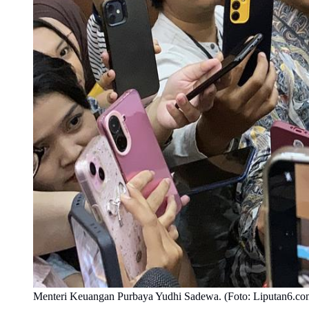
Menteri Keuangan Purbaya Yudhi Sadewa. (Foto: Liputan6.co