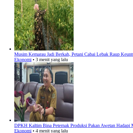
Musim Kemarau Jadi Berkah, Petani Cabai Lebak Raup Keuntu
Ekonomi
•
3 menit yang lalu
DPKH Kaltim Bina Peternak Produksi Pakan Awetan Hadapi
Ekonomi
•
4 menit yang lalu