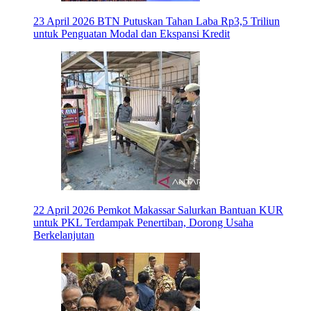
23 April 2026
BTN Putuskan Tahan Laba Rp3,5 Triliun
untuk Penguatan Modal dan Ekspansi Kredit
22 April 2026
Pemkot Makassar Salurkan Bantuan KUR
untuk PKL Terdampak Penertiban, Dorong Usaha
Berkelanjutan