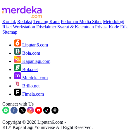
Kontak
Redaksi
Tentang Kami
Pedoman Media Siber
Metodologi
Riset
Workstation
Disclaimer
Syarat & Ketentuan
Privasi
Kode Etik
Sitemap
Liputan6.com
Bola.com
Kapanlagi.com
Bola.net
Merdeka.com
Brilio.net
Fimela.com
Connect with Us
Copyright © 2026 Liputan6.com
•
KLY KapanLagi Youniverse All Right Reserved.