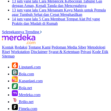
13 jam yang lalu
Cara Mengecek Kebocoran Tabung Gas
dengan Aman, Kenali Tanda dan Mencegahnya
13 jam yang lalu
Cara Menanam Kayu Manis untuk Pemula
agar Tumbuh Sehat dan Cepat Menghasilkan
14 jam yang lalu
5 Cara Membuat Tempat Alat Pel yang
Praktis dan Mudah di Rumah
Selengkapnya Trending
Kontak
Redaksi
Tentang Kami
Pedoman Media Siber
Metodologi
Riset
Workstation
Disclaimer
Syarat & Ketentuan
Privasi
Kode Etik
Sitemap
Liputan6.com
Bola.com
Kapanlagi.com
Bola.net
Merdeka.com
Brilio.net
Fimela.com