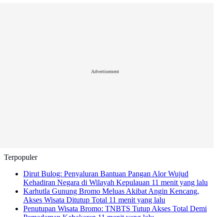
Advertisement
Terpopuler
Dirut Bulog: Penyaluran Bantuan Pangan Alor Wujud
Kehadiran Negara di Wilayah Kepulauan
11 menit yang lalu
Karhutla Gunung Bromo Meluas Akibat Angin Kencang,
Akses Wisata Ditutup Total
11 menit yang lalu
Penutupan Wisata Bromo: TNBTS Tutup Akses Total Demi