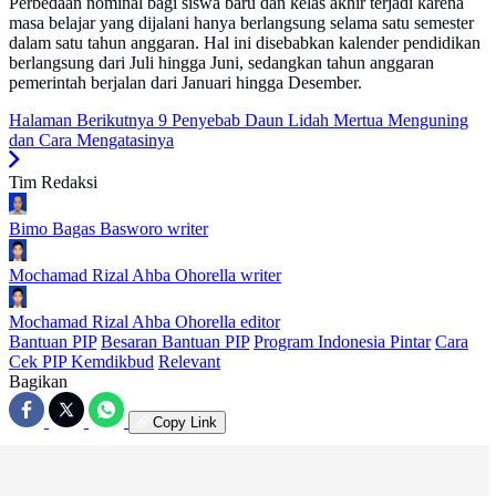
Perbedaan nominal bagi siswa baru dan kelas akhir terjadi karena
masa belajar yang dijalani hanya berlangsung selama satu semester
dalam satu tahun anggaran. Hal ini disebabkan kalender pendidikan
berlangsung dari Juli hingga Juni, sedangkan tahun anggaran
pemerintah berjalan dari Januari hingga Desember.
Halaman Berikutnya
9 Penyebab Daun Lidah Mertua Menguning
dan Cara Mengatasinya
Tim Redaksi
Bimo Bagas Basworo
writer
Mochamad Rizal Ahba Ohorella
writer
Mochamad Rizal Ahba Ohorella
editor
Bantuan PIP
Besaran Bantuan PIP
Program Indonesia Pintar
Cara
Cek PIP Kemdikbud
Relevant
Bagikan
Copy Link