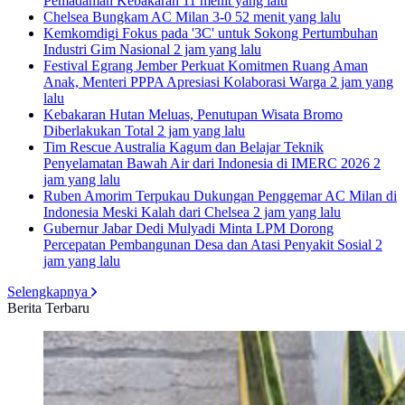
Pemadaman Kebakaran
11 menit yang lalu
Chelsea Bungkam AC Milan 3-0
52 menit yang lalu
Kemkomdigi Fokus pada '3C' untuk Sokong Pertumbuhan
Industri Gim Nasional
2 jam yang lalu
Festival Egrang Jember Perkuat Komitmen Ruang Aman
Anak, Menteri PPPA Apresiasi Kolaborasi Warga
2 jam yang
lalu
Kebakaran Hutan Meluas, Penutupan Wisata Bromo
Diberlakukan Total
2 jam yang lalu
Tim Rescue Australia Kagum dan Belajar Teknik
Penyelamatan Bawah Air dari Indonesia di IMERC 2026
2
jam yang lalu
Ruben Amorim Terpukau Dukungan Penggemar AC Milan di
Indonesia Meski Kalah dari Chelsea
2 jam yang lalu
Gubernur Jabar Dedi Mulyadi Minta LPM Dorong
Percepatan Pembangunan Desa dan Atasi Penyakit Sosial
2
jam yang lalu
Selengkapnya
Berita Terbaru