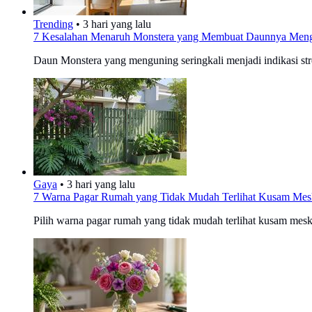
Trending
•
3 hari yang lalu
7 Kesalahan Menaruh Monstera yang Membuat Daunnya Mengu
Daun Monstera yang menguning seringkali menjadi indikasi st
Gaya
•
3 hari yang lalu
7 Warna Pagar Rumah yang Tidak Mudah Terlihat Kusam Mes
Pilih warna pagar rumah yang tidak mudah terlihat kusam me