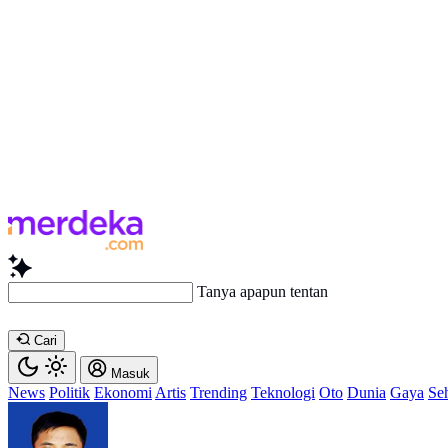
Tanya apapun tentang artikel in
Cari
Masuk
News
Politik
Ekonomi
Artis
Trending
Teknologi
Oto
Dunia
Gaya
Se