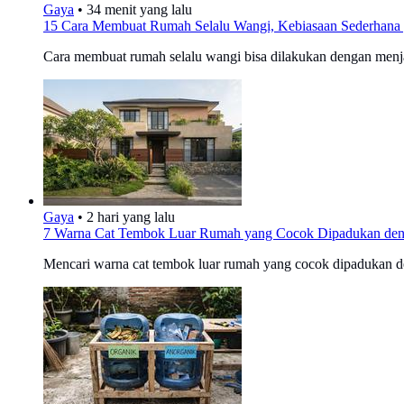
Gaya
•
34 menit yang lalu
15 Cara Membuat Rumah Selalu Wangi, Kebiasaan Sederhana 
Cara membuat rumah selalu wangi bisa dilakukan dengan menja
Gaya
•
2 hari yang lalu
7 Warna Cat Tembok Luar Rumah yang Cocok Dipadukan deng
Mencari warna cat tembok luar rumah yang cocok dipadukan d