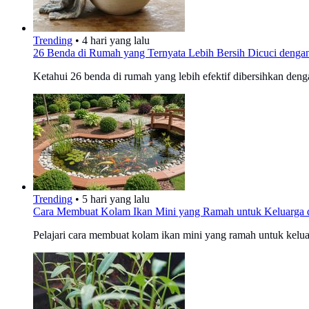
Trending
•
4 hari yang lalu
26 Benda di Rumah yang Ternyata Lebih Bersih Dicuci dengan
Ketahui 26 benda di rumah yang lebih efektif dibersihkan denga
Trending
•
5 hari yang lalu
Cara Membuat Kolam Ikan Mini yang Ramah untuk Keluarga d
Pelajari cara membuat kolam ikan mini yang ramah untuk keluar