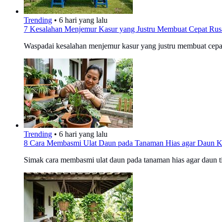
Trending
•
6 hari yang lalu
7 Kesalahan Menjemur Kasur yang Justru Membuat Cepat Rusa
Waspadai kesalahan menjemur kasur yang justru membuat cepat
Trending
•
6 hari yang lalu
8 Cara Membasmi Ulat Daun pada Tanaman Hias agar Daun 
Simak cara membasmi ulat daun pada tanaman hias agar daun t