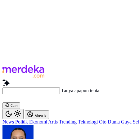
Tanya apapun tentang artikel i
Cari
Masuk
News
Politik
Ekonomi
Artis
Trending
Teknologi
Oto
Dunia
Gaya
Se