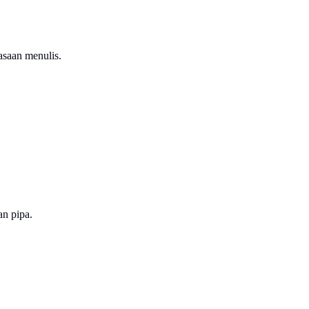
asaan menulis.
an pipa.