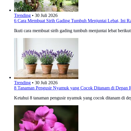
Trending
•
30 Juli 2026
6 Cara Membuat Sirih Gading Tumbuh Menjuntai Lebat, Ini R
Ikuti cara membuat sirih gading tumbuh menjuntai lebat beriku
Trending
•
30 Juli 2026
8 Tanaman Pengusir Nyamuk yang Cocok Ditanam di Depan R
Ketahui 8 tanaman pengusir nyamuk yang cocok ditanam di depa