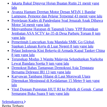
Jakarta Bakal Diguyur Hujan Buatan Rutin
21 menit yang
lalu
Avanza Hantam Deretan Motor Depan MTsN 1 Bandar
Lampung, Pemotor dan Pelajar Terpental
43 menit yang lalu
Penjelasan Kades di Pandeglang Soal Jenazah Anak Dibawa
Motor
54 menit yang lalu
Menyambung Harapan di Tapanuli Utara, YPP Resmikan
Jembatan ASA SCTV ke-35 di Desa Parbaju Toruan
8 jam
yang lalu
Pemerintah Luncurkan Asta Mandala SMK Go Global,
Siapkan Lulusan Kerja di Luar Negeri
8 jam yang lalu
Pelaut Indonesia Kini Bekerja di Armada Kapal Tanker China
8 jam yang lalu
Terungkap Modus 3 Wanita Malaysia Selundupkan Narkoba
Lewat Bandara Soetta
9 jam yang lalu
Demokrat Bahas Tantangan Demokrasi Asia Tenggara
Bersama Delegasi IRI
13 jam yang lalu
Karyawan Tambang Hilang di Laut Morowali Utara
Ditemukan Meninggal di Kedalaman 15 Meter
9 jam yang
lalu
Viral Dugaan Pungutan HUT RI ke Pabrik di Genuk, Camat
Semarang Buka Suara
9 jam yang lalu
Selengkapnya
Berita Terbaru