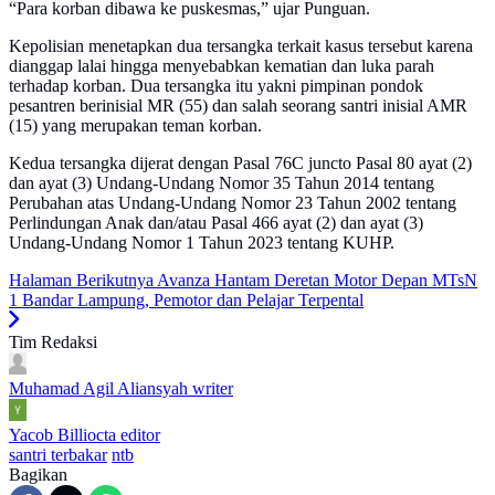
“Para korban dibawa ke puskesmas,” ujar Punguan.
Kepolisian menetapkan dua tersangka terkait kasus tersebut karena
dianggap lalai hingga menyebabkan kematian dan luka parah
terhadap korban. Dua tersangka itu yakni pimpinan pondok
pesantren berinisial MR (55) dan salah seorang santri inisial AMR
(15) yang merupakan teman korban.
Kedua tersangka dijerat dengan Pasal 76C juncto Pasal 80 ayat (2)
dan ayat (3) Undang-Undang Nomor 35 Tahun 2014 tentang
Perubahan atas Undang-Undang Nomor 23 Tahun 2002 tentang
Perlindungan Anak dan/atau Pasal 466 ayat (2) dan ayat (3)
Undang-Undang Nomor 1 Tahun 2023 tentang KUHP.
Halaman Berikutnya
Avanza Hantam Deretan Motor Depan MTsN
1 Bandar Lampung, Pemotor dan Pelajar Terpental
Tim Redaksi
Muhamad Agil Aliansyah
writer
Yacob Billiocta
editor
santri terbakar
ntb
Bagikan