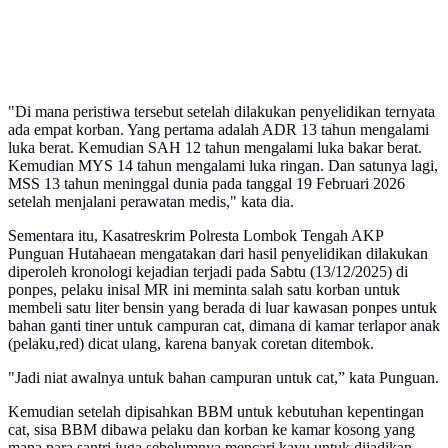
"Di mana peristiwa tersebut setelah dilakukan penyelidikan ternyata
ada empat korban. Yang pertama adalah ADR 13 tahun mengalami
luka berat. Kemudian SAH 12 tahun mengalami luka bakar berat.
Kemudian MYS 14 tahun mengalami luka ringan. Dan satunya lagi,
MSS 13 tahun meninggal dunia pada tanggal 19 Februari 2026
setelah menjalani perawatan medis," kata dia.
Sementara itu, Kasatreskrim Polresta Lombok Tengah AKP
Punguan Hutahaean mengatakan dari hasil penyelidikan dilakukan
diperoleh kronologi kejadian terjadi pada Sabtu (13/12/2025) di
ponpes, pelaku inisal MR ini meminta salah satu korban untuk
membeli satu liter bensin yang berada di luar kawasan ponpes untuk
bahan ganti tiner untuk campuran cat, dimana di kamar terlapor anak
(pelaku,red) dicat ulang, karena banyak coretan ditembok.
"Jadi niat awalnya untuk bahan campuran untuk cat,” kata Punguan.
Kemudian setelah dipisahkan BBM untuk kebutuhan kepentingan
cat, sisa BBM dibawa pelaku dan korban ke kamar kosong yang
mana para santri juga sebelumnya mencari kayu untuk dijadikan