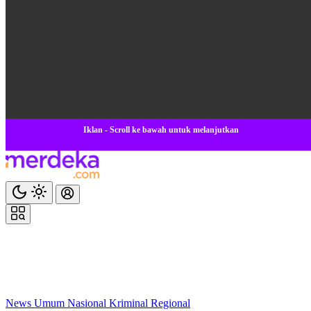
Iklan - Scroll ke bawah untuk melanjutkan
News
Umum
Nasional
Kriminal
Regional