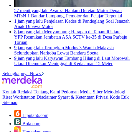
57 menit yang lalu
Avanza Hantam Deretan Motor Depan
MTsN 1 Bandar Lampung, Pemotor dan Pelajar Terpental
1 jam yang lalu
Penjelasan Kades di Pandeglang Soal Jenazah
Anak Dibawa Motor
8 jam yang lalu
Menyambung Harapan di Tapanuli Utara,
YPP Resmikan Jembatan ASA SCTV ke-35 di Desa Parbaju
Toruan
9 jam yang lalu
Terungkap Modus 3 Wanita Malaysia
Selundupkan Narkoba Lewat Bandara Soetta
9 jam yang lalu
Karyawan Tambang Hilang di Laut Morowali
Utara Ditemukan Meninggal di Kedalaman 15 Meter
Selengkapnya News
Kontak
Redaksi
Tentang Kami
Pedoman Media Siber
Metodologi
Riset
Workstation
Disclaimer
Syarat & Ketentuan
Privasi
Kode Etik
Sitemap
Liputan6.com
Bola.com
Kapanlagi.com