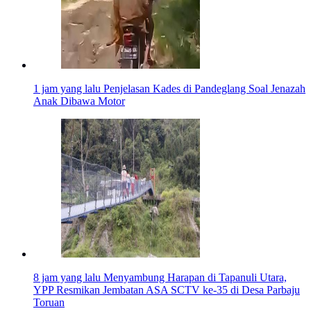
1 jam yang lalu
Penjelasan Kades di Pandeglang Soal Jenazah
Anak Dibawa Motor
8 jam yang lalu
Menyambung Harapan di Tapanuli Utara,
YPP Resmikan Jembatan ASA SCTV ke-35 di Desa Parbaju
Toruan