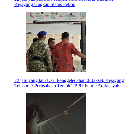
Kejagung Ungkap Status Febrio
22 jam yang lalu
Usai Penggeledahan di Jaksel, Kejagung
Telusuri 7 Perusahaan Terkait TPPU Febrie Adriansyah