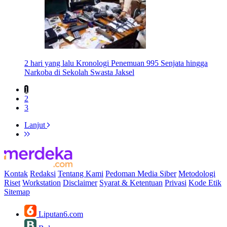
2 hari yang lalu
Kronologi Penemuan 995 Senjata hingga
Narkoba di Sekolah Swasta Jaksel
1
2
3
Lanjut
Kontak
Redaksi
Tentang Kami
Pedoman Media Siber
Metodologi
Riset
Workstation
Disclaimer
Syarat & Ketentuan
Privasi
Kode Etik
Sitemap
Liputan6.com