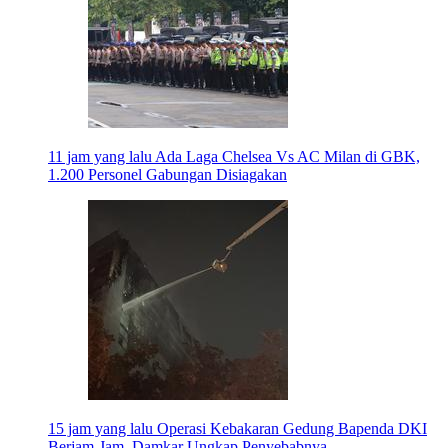
11 jam yang lalu
Ada Laga Chelsea Vs AC Milan di GBK,
1.200 Personel Gabungan Disiagakan
15 jam yang lalu
Operasi Kebakaran Gedung Bapenda DKI
Berjam-Jam, Damkar Ungkap Penyebabnya