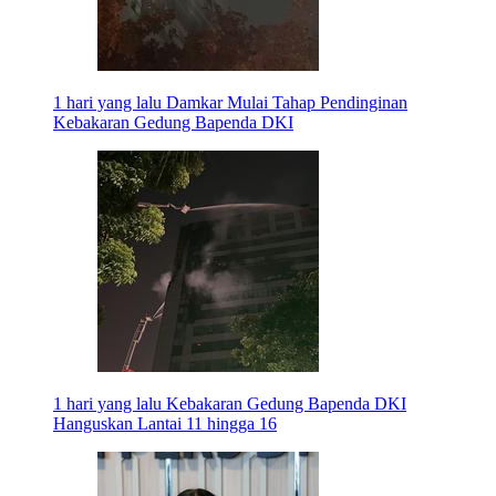
1 hari yang lalu
Damkar Mulai Tahap Pendinginan
Kebakaran Gedung Bapenda DKI
1 hari yang lalu
Kebakaran Gedung Bapenda DKI
Hanguskan Lantai 11 hingga 16