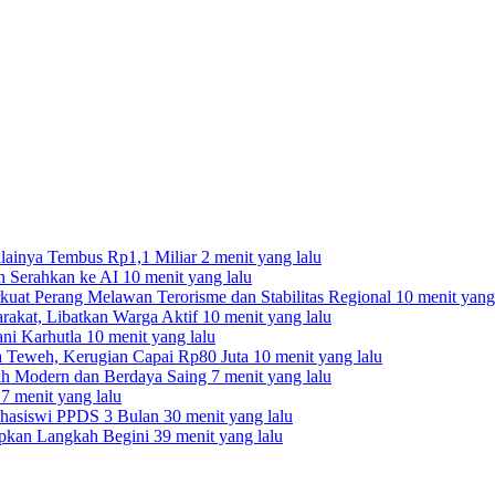
ilainya Tembus Rp1,1 Miliar
2 menit yang lalu
an Serahkan ke AI
10 menit yang lalu
rkuat Perang Melawan Terorisme dan Stabilitas Regional
10 menit yang
akat, Libatkan Warga Aktif
10 menit yang lalu
ani Karhutla
10 menit yang lalu
a Teweh, Kerugian Capai Rp80 Juta
10 menit yang lalu
ebih Modern dan Berdaya Saing
7 menit yang lalu
a
7 menit yang lalu
ahasiswi PPDS 3 Bulan
30 menit yang lalu
apkan Langkah Begini
39 menit yang lalu