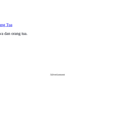
ang Tua
wa dan orang tua.
Advertisement