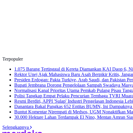
Terpopuler
1.075 Barang Tertinggal di Kereta Diamankan KAI Daop 6, N
Rektor Unej Ajak Mahasiswa Baru Asah Berpikir Kritis, Jang
Presiden Erdogan: Pakta Turkiye, Arab Saudi, dan Pakistan Pe
Bupati Jembrana Dorong Pengelolaan Sampah Swadaya Masyar
Normalisasi Kanal Prioritas Utama Pemkab Pulang Pisau Tang
Polisi Tangkap Empat Pelaku Pencurian Tembaga TVRI Muar
Resmi Berdiri, APPI 'Sulap' Industri Pengelasan Indonesia L
Danantara Bakal Pangkas 652 Entitas BUMN, Ini Dampakny
Buntut Komentar Nirempati di Medsos, UGM Nonaktifkan M
30.000 Hektare Lahan Terdampak El Nino, Mentan Amran Si
Selengkapnya