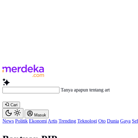
Tanya apapun tentang artikel in
Cari
Masuk
News
Politik
Ekonomi
Artis
Trending
Teknologi
Oto
Dunia
Gaya
Se