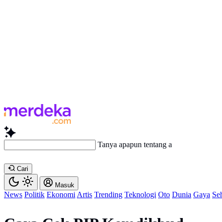
Tanya apapun tentang artikel ini
Cari
Masuk
News
Politik
Ekonomi
Artis
Trending
Teknologi
Oto
Dunia
Gaya
Se