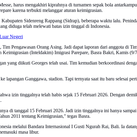
esse, harus mengakhiri kiprahnya di turnamen sepak bola antarkampun
epare karena terbukti melanggar aturan keimigrasian.
Kabupaten Sidenreng Rappang (Sidrap), beberapa waktu lalu. Penindak
 diduga telah melewati batas izin tinggal di Indonesia.
 Luar Negeri
, Tim Pengawasan Orang Asing. Jadi dapat laporan dari anggota di Timp
 Keimigrasian (Inteldakim) Imigrasi Parepare, Basra Bakri, Kamis (9/
ngan yang diikuti Georges telah usai. Tim kemudian berkoordinasi de
i ke lapangan Ganggawa, stadion. Tapi ternyata saat itu baru selesai pe
 izin tinggalnya telah habis sejak 15 Februari 2026. Dengan demikian
.
nya di tanggal 15 Februari 2026. Jadi izin tinggalnya ini hanya sampai
hun 2011 tentang Keimigrasian," tegas Basra.
nesia melalui Bandara Internasional I Gusti Ngurah Rai, Bali. Ia datang
memasuki masa libur.