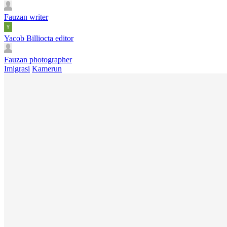
Fauzan
writer
Yacob Billiocta
editor
Fauzan
photographer
Imigrasi
Kamerun