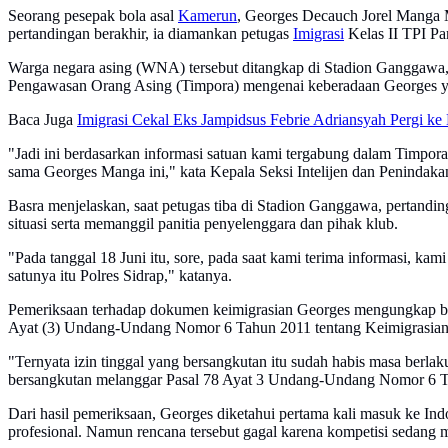
Seorang pesepak bola asal
Kamerun
, Georges Decauch Jorel Manga M
pertandingan berakhir, ia diamankan petugas
Imigrasi
Kelas II TPI Par
Warga negara asing (WNA) tersebut ditangkap di Stadion Ganggawa, 
Pengawasan Orang Asing (Timpora) mengenai keberadaan Georges yang
Baca Juga
Imigrasi Cekal Eks Jampidsus Febrie Adriansyah Pergi ke
"Jadi ini berdasarkan informasi satuan kami tergabung dalam Timpora
sama Georges Manga ini," kata Kepala Seksi Intelijen dan Penindakan
Basra menjelaskan, saat petugas tiba di Stadion Ganggawa, pertandi
situasi serta memanggil panitia penyelenggara dan pihak klub.
"Pada tanggal 18 Juni itu, sore, pada saat kami terima informasi, kam
satunya itu Polres Sidrap," katanya.
Pemeriksaan terhadap dokumen keimigrasian Georges mengungkap bahwa
Ayat (3) Undang-Undang Nomor 6 Tahun 2011 tentang Keimigrasian
"Ternyata izin tinggal yang bersangkutan itu sudah habis masa berlaku
bersangkutan melanggar Pasal 78 Ayat 3 Undang-Undang Nomor 6 Ta
Dari hasil pemeriksaan, Georges diketahui pertama kali masuk ke Indo
profesional. Namun rencana tersebut gagal karena kompetisi sedang 