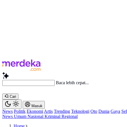
S
Cari
Masuk
News
Politik
Ekonomi
Artis
Trending
Teknologi
Oto
Dunia
Gaya
Se
News
Umum
Nasional
Kriminal
Regional
Home