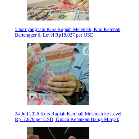
5 hari yang lalu
Kurs Rupiah Melemah, Kini Kembali
Bertengger di Level Rp18.027 per USD
24 Juli 2026
Kurs Rupiah Kembali Melemah ke Level
Rp17.979 per USD, Dipicu Kenaikan Harga Minyak