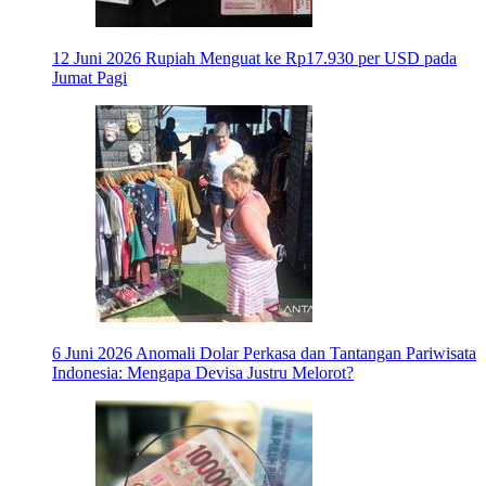
12 Juni 2026
Rupiah Menguat ke Rp17.930 per USD pada
Jumat Pagi
6 Juni 2026
Anomali Dolar Perkasa dan Tantangan Pariwisata
Indonesia: Mengapa Devisa Justru Melorot?