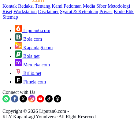
Kontak
Redaksi
Tentang Kami
Pedoman Media Siber
Metodologi
Riset
Workstation
Disclaimer
Syarat & Ketentuan
Privasi
Kode Etik
Sitemap
Liputan6.com
Bola.com
Kapanlagi.com
Bola.net
Merdeka.com
Brilio.net
Fimela.com
Connect with Us
Copyright © 2026 Liputan6.com
•
KLY KapanLagi Youniverse All Right Reserved.