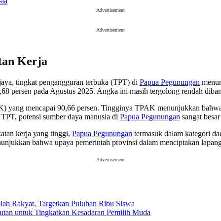
sia
Advertisement
Advertisement
tan Kerja
jaya, tingkat pengangguran terbuka (TPT) di
Papua Pegunungan
menunj
68 persen pada Agustus 2025. Angka ini masih tergolong rendah diband
TPAK) yang mencapai 90,66 persen. Tingginya TPAK menunjukkan bahwa s
m TPT, potensi sumber daya manusia di
Papua Pegunungan
sangat besar
atan kerja yang tinggi,
Papua Pegunungan
termasuk dalam kategori da
nunjukkan bahwa upaya pemerintah provinsi dalam menciptakan lapanga
Advertisement
lah Rakyat, Targetkan Puluhan Ribu Siswa
jutan untuk Tingkatkan Kesadaran Pemilih Muda