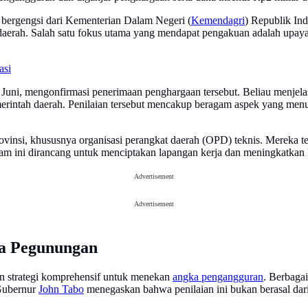
bergengsi dari Kementerian Dalam Negeri (
Kemendagri
) Republik Ind
an daerah. Salah satu fokus utama yang mendapat pengakuan adalah upa
asi
Juni, mengonfirmasi penerimaan penghargaan tersebut. Beliau menjela
emerintah daerah. Penilaian tersebut mencakup beragam aspek yang me
 provinsi, khususnya organisasi perangkat daerah (OPD) teknis. Merek
am ini dirancang untuk menciptakan lapangan kerja dan meningkatkan 
Advertisement
Advertisement
ua Pegunungan
n strategi komprehensif untuk menekan
angka pengangguran
. Berbagai
 Gubernur
John Tabo
menegaskan bahwa penilaian ini bukan berasal dari