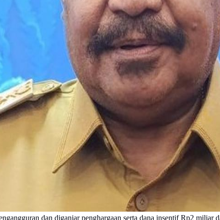
ngangguran dan diganjar penghargaan serta dana insentif Rp2 miliar 