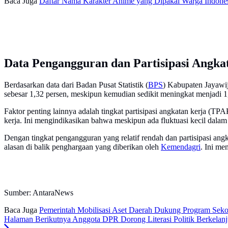
Baca Juga
Daftar Nama Karakter Anime yang Dipakai Warga Indone
Data Pengangguran dan Partisipasi Angka
Berdasarkan data dari Badan Pusat Statistik (
BPS
) Kabupaten Jayawi
sebesar 1,32 persen, meskipun kemudian sedikit meningkat menjadi 1,
Faktor penting lainnya adalah tingkat partisipasi angkatan kerja (
kerja. Ini mengindikasikan bahwa meskipun ada fluktuasi kecil dala
Dengan tingkat pengangguran yang relatif rendah dan partisipasi angk
alasan di balik penghargaan yang diberikan oleh
Kemendagri
. Ini me
Sumber: AntaraNews
Baca Juga
Pemerintah Mobilisasi Aset Daerah Dukung Program Seko
Halaman Berikutnya
Anggota DPR Dorong Literasi Politik Berkelan