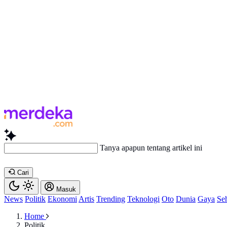
Tanya apapun tentang ar
Cari
Masuk
News
Politik
Ekonomi
Artis
Trending
Teknologi
Oto
Dunia
Gaya
Se
Home
Politik