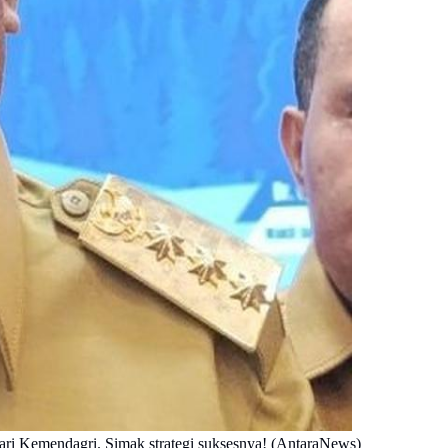
dari Kemendagri. Simak strategi suksesnya! (AntaraNews)