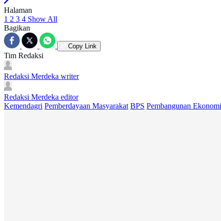
Halaman
1
2
3
4
Show All
Bagikan
Copy Link
Tim Redaksi
Redaksi Merdeka
writer
Redaksi Merdeka
editor
Kemendagri
Pemberdayaan Masyarakat
BPS
Pembangunan Ekonom