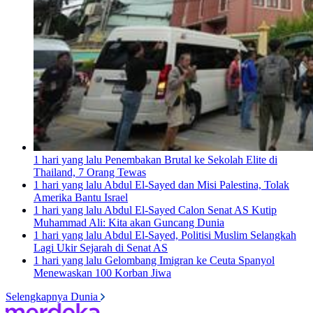
1 hari yang lalu
Penembakan Brutal ke Sekolah Elite di
Thailand, 7 Orang Tewas
1 hari yang lalu
Abdul El-Sayed dan Misi Palestina, Tolak
Amerika Bantu Israel
1 hari yang lalu
Abdul El-Sayed Calon Senat AS Kutip
Muhammad Ali: Kita akan Guncang Dunia
1 hari yang lalu
Abdul El-Sayed, Politisi Muslim Selangkah
Lagi Ukir Sejarah di Senat AS
1 hari yang lalu
Gelombang Imigran ke Ceuta Spanyol
Menewaskan 100 Korban Jiwa
Selengkapnya Dunia