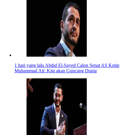
1 hari yang lalu
Abdul El-Sayed Calon Senat AS Kutip
Muhammad Ali: Kita akan Guncang Dunia