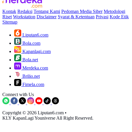
Kontak
Redaksi
Tentang Kami
Pedoman Media Siber
Metodologi
Riset
Workstation
Disclaimer
Syarat & Ketentuan
Privasi
Kode Etik
Sitemap
Liputan6.com
Bola.com
Kapanlagi.com
Bola.net
Merdeka.com
Brilio.net
Fimela.com
Connect with Us
Copyright © 2026 Liputan6.com
•
KLY KapanLagi Youniverse All Right Reserved.