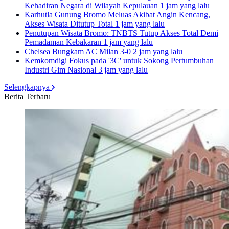
Kehadiran Negara di Wilayah Kepulauan
1 jam yang lalu
Karhutla Gunung Bromo Meluas Akibat Angin Kencang,
Akses Wisata Ditutup Total
1 jam yang lalu
Penutupan Wisata Bromo: TNBTS Tutup Akses Total Demi
Pemadaman Kebakaran
1 jam yang lalu
Chelsea Bungkam AC Milan 3-0
2 jam yang lalu
Kemkomdigi Fokus pada '3C' untuk Sokong Pertumbuhan
Industri Gim Nasional
3 jam yang lalu
Selengkapnya
Berita Terbaru