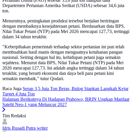
Pertanian Dunia (FAO) sebesar 35,6 juta ton maupun data
Departemen Pertanian Amerika Serikat (USDA) sebesar 34,6 juta
ton.
Menurutnya, peningkatan produksi tersebut berjalan beriringan
dengan membaiknya kesejahteraan petani. Berdasarkan data BPS,
Nilai Tukar Petani (NTP) pada Mei 2026 mencapai 127,73, tertinggi
dalam 34 tahun terakhir.
"Keberpihakan pemerintah terhadap sektor pertanian ini pun telah
membuahkan hasil manis dengan menguatnya ketahanan pangan
nasional. Seiring dengan hal itu, kehidupan petani juga semakin
sejahtera. Menurut data BPS, Nilai Tukar Petani (NTP) pada Mei
2026 mencapai 127,73. Ini adalah angka tertinggi dalam 34 tahun
terakhir, yang berarti ekonomi dan daya beli para petani kini
semakin membaik," tutur Qodari.
Baca Juga
Serap 3,5 Juta Ton Beras, Bulog Siapkan Langkah Kejar
Target 4 Juta Ton
Halaman Berikutnya
Di Hadapan Prabowo, BRIN Ungkap Manfaat
Satelit Neo-1 yang Meluncur 2027
Tim Redaksi
Idris Rusadi Putra
writer