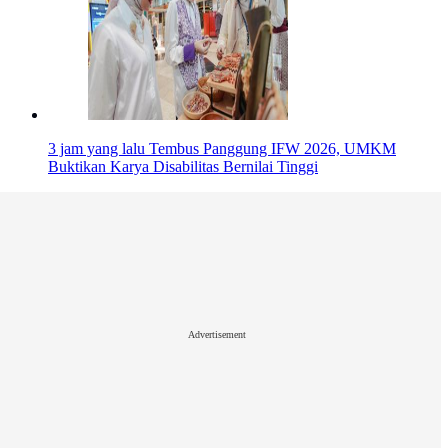
3 jam yang lalu
Tembus Panggung IFW 2026, UMKM
Buktikan Karya Disabilitas Bernilai Tinggi
Advertisement