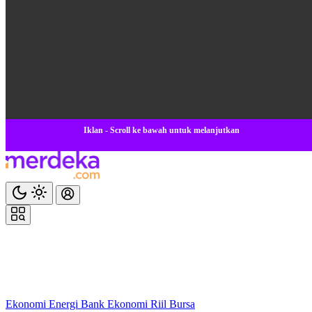
Iklan - Scroll ke bawah untuk melanjutkan
Ekonomi
Energi
Bank
Ekonomi
Riil
Bursa