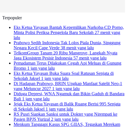
Terpopuler
Eks Ketua Yayasan Bantah Kepemilikan Narkoba-CD Porno,
Minta Polisi Periksa Pengelola Baru Sekolah
27 menit yang
lalu
Prabowo Sedih Indonesia Tak Lolos Piala Dunia, Singgung
Negara Kecil Cape Verde
38 menit yang lalu
TelkomGroup Tanam 20 Ribu Mangrove, Langkah Nyata
Jaga Ekosistem Pesisir Indonesia
57 menit yang lalu
Pemadaman Terus Dilakukan Cegah Api Meluas di Gunung
Bromo
1 jam yang lalu
Eks Ketua Yayasan Buka Suara Soal Ratusan Senjata di
Sekolah Jaksel
1 jam yang lalu
Di Hadapan Prabowo, BRIN Ungkap Manfaat Satelit Neo-1
yang Meluncur 2027
1 jam yang lalu
Diduga Depresi, WNA Ngamuk dan Bikin Gaduh di Bandara
Bali
1 jam yang lalu
Jejak Eks Ketua Yayasan di Balik Ruang Berisi 995 Senjata
di Sekolah Jaksel
1 jam yang lalu
RS Pusri Siapkan Sanksi untuk Dokter yang Nirempati ke
Pasien BPJS Yurizal
2 jam yang lalu
Menkum Tanggapi Kasus SPG GIIAS, Tegaskan Merekam