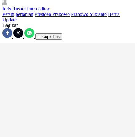
Idris Rusadi Putra
editor
Petani
pertanian
Presiden Prabowo
Prabowo Subianto
Berita
Update
Bagikan
Copy Link