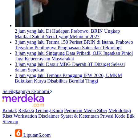
2 jam yang lalu
Di Hadapan Prabowo, BRIN Ungkap
Manfaat Satelit Neo-1 yang Meluncur 2027
3 jam yang lalu
Terima 150 Periset BRIN di Istana, Prabowo
Tegaskan Pentingnya Penguasaan Sains dan Teknologi
3 jam yang lalu
Singgung Data Pribadi, OJK Ingatkan Pinjol
Jaga Kepercayaan Masyarakat
3 jam yang lalu
Dapur MBG Daerah 3T Ditarget Selesai
dalam Sepekan
3 jam yang lalu
Tembus Panggung IFW 2026, UMKM
Buktikan Karya Disabilitas Bernilai Tinggi
Selengkapnya Ekonomi
Kontak
Redaksi
Tentang Kami
Pedoman Media Siber
Metodologi
Riset
Workstation
Disclaimer
Syarat & Ketentuan
Privasi
Kode Etik
Sitemap
Liputan6.com