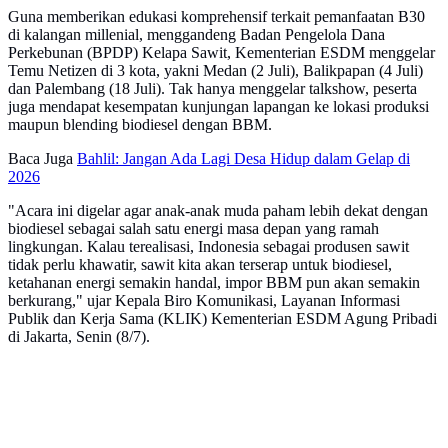
Guna memberikan edukasi komprehensif terkait pemanfaatan B30
di kalangan millenial, menggandeng Badan Pengelola Dana
Perkebunan (BPDP) Kelapa Sawit, Kementerian ESDM menggelar
Temu Netizen di 3 kota, yakni Medan (2 Juli), Balikpapan (4 Juli)
dan Palembang (18 Juli). Tak hanya menggelar talkshow, peserta
juga mendapat kesempatan kunjungan lapangan ke lokasi produksi
maupun blending biodiesel dengan BBM.
Baca Juga
Bahlil: Jangan Ada Lagi Desa Hidup dalam Gelap di
2026
"Acara ini digelar agar anak-anak muda paham lebih dekat dengan
biodiesel sebagai salah satu energi masa depan yang ramah
lingkungan. Kalau terealisasi, Indonesia sebagai produsen sawit
tidak perlu khawatir, sawit kita akan terserap untuk biodiesel,
ketahanan energi semakin handal, impor BBM pun akan semakin
berkurang," ujar Kepala Biro Komunikasi, Layanan Informasi
Publik dan Kerja Sama (KLIK) Kementerian ESDM Agung Pribadi
di Jakarta, Senin (8/7).