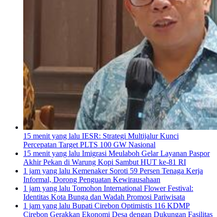
15 menit yang lalu
IESR: Strategi Multijalur Kunci
Percepatan Target PLTS 100 GW Nasional
15 menit yang lalu
Imigrasi Meulaboh Gelar Layanan Paspor
Akhir Pekan di Warung Kopi Sambut HUT ke-81 RI
1 jam yang lalu
Kemenaker Soroti 59 Persen Tenaga Kerja
Informal, Dorong Penguatan Kewirausahaan
1 jam yang lalu
Tomohon International Flower Festival:
Identitas Kota Bunga dan Wadah Promosi Pariwisata
1 jam yang lalu
Bupati Cirebon Optimistis 116 KDMP
Cirebon Gerakkan Ekonomi Desa dengan Dukungan Fasilitas