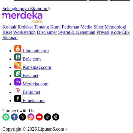
Selengkapnya Ekonomi
Kontak
Redaksi
Tentang Kami
Pedoman Media Siber
Metodologi
Riset
Workstation
Disclaimer
Syarat & Ketentuan
Privasi
Kode Etik
Sitemap
Liputan6.com
Bola.com
Kapanlagi.com
Bola.net
Merdeka.com
Brilio.net
Fimela.com
Connect with Us
Copyright © 2026 Liputan6.com
•