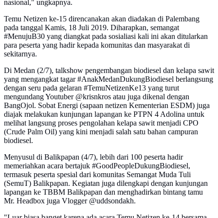
nasional," ungkapnya.
Temu Netizen ke-15 direncanakan akan diadakan di Palembang
pada tanggal Kamis, 18 Juli 2019. Diharapkan, semangat
#MenujuB30 yang diangkat pada sosialiasi kali ini akan ditularkan
para peserta yang hadir kepada komunitas dan masyarakat di
sekitarnya.
Di Medan (2/7), talkshow pengembangan biodiesel dan kelapa sawit
yang mengangkat tagar #AnakMedanDukungBiodiesel berlangsung
dengan seru pada gelaran #TemuNetizenKe13 yang turut
mengundang Youtuber @krisnkros atau juga dikenal dengan
BangOjol. Sobat Energi (sapaan netizen Kementerian ESDM) juga
diajak melakukan kunjungan lapangan ke PTPN 4 Adolina untuk
melihat langsung proses pengolahan kelapa sawit menjadi CPO
(Crude Palm Oil) yang kini menjadi salah satu bahan campuran
biodiesel.
Menyusul di Balikpapan (4/7), lebih dari 100 peserta hadir
memeriahkan acara bertajuk #GoodPeopleDukungBiodiesel,
termasuk peserta spesial dari komunitas Semangat Muda Tuli
(SemuT) Balikpapan. Kegiatan juga dilengkapi dengan kunjungan
lapangan ke TBBM Balikpapan dan menghadirkan bintang tamu
Mr. Headbox juga Vlogger @uddsondakh.
"Luar biasa banget karena ada acara Temu Netizen ke-14 bersama