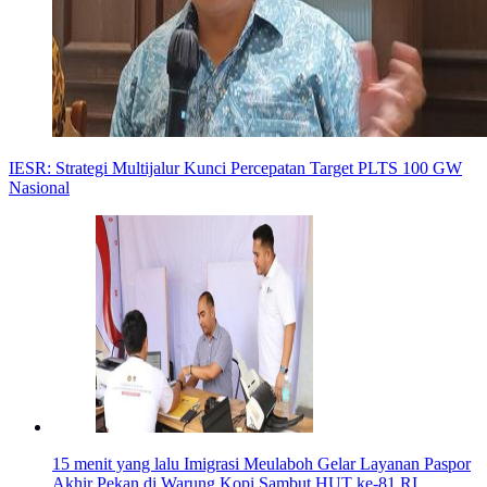
IESR: Strategi Multijalur Kunci Percepatan Target PLTS 100 GW
Nasional
15 menit yang lalu
Imigrasi Meulaboh Gelar Layanan Paspor
Akhir Pekan di Warung Kopi Sambut HUT ke-81 RI