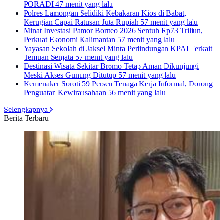
PORADI
47 menit yang lalu
Polres Lamongan Selidiki Kebakaran Kios di Babat,
Kerugian Capai Ratusan Juta Rupiah
57 menit yang lalu
Minat Investasi Pamor Borneo 2026 Sentuh Rp73 Triliun,
Perkuat Ekonomi Kalimantan
57 menit yang lalu
Yayasan Sekolah di Jaksel Minta Perlindungan KPAI Terkait
Temuan Senjata
57 menit yang lalu
Destinasi Wisata Sekitar Bromo Tetap Aman Dikunjungi
Meski Akses Gunung Ditutup
57 menit yang lalu
Kemenaker Soroti 59 Persen Tenaga Kerja Informal, Dorong
Penguatan Kewirausahaan
56 menit yang lalu
Selengkapnya
Berita Terbaru