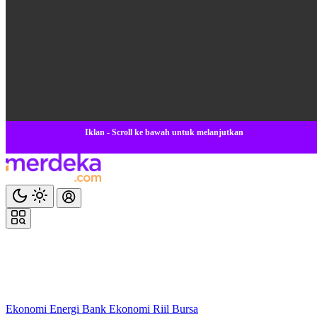
Iklan - Scroll ke bawah untuk melanjutkan
Ekonomi
Energi
Bank
Ekonomi
Riil
Bursa