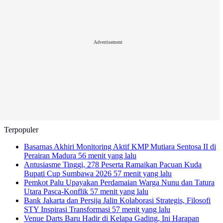
Advertisement
Terpopuler
Basarnas Akhiri Monitoring Aktif KMP Mutiara Sentosa II di
Perairan Madura
56 menit yang lalu
Antusiasme Tinggi, 278 Peserta Ramaikan Pacuan Kuda
Bupati Cup Sumbawa 2026
57 menit yang lalu
Pemkot Palu Upayakan Perdamaian Warga Nunu dan Tatura
Utara Pasca-Konflik
57 menit yang lalu
Bank Jakarta dan Persija Jalin Kolaborasi Strategis, Filosofi
STY Inspirasi Transformasi
57 menit yang lalu
Venue Darts Baru Hadir di Kelapa Gading, Ini Harapan