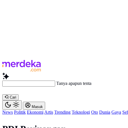
Tanya apapun tentang artikel i
Cari
Masuk
News
Politik
Ekonomi
Artis
Trending
Teknologi
Oto
Dunia
Gaya
Se