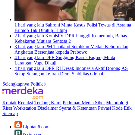
1 hari yang lalu
Sahroni Minta Kasus Polisi Tewas di Asrama
Brimob Tak Ditutup-Tutupi
2 hari yang lalu
Komisi V DPR Panggil Kemenhub, Bahas
Kebakaran Mutiara Sentosa 2
3 hari yang lalu
PM Thailand Serahkan Medali Kehormatan
Angkatan Bersenjata kepada Prabowo
4 hari yang lalu
DPR Singgung Kasus Bigmo, Minta
Larangan Vape Dikaji
4 hari yang lalu
DPR RI Desak Indonesia Aktif Dorong AS
Setop Serangan ke Iran Demi Stabilitas Global
Selengkapnya Politik
Kontak
Redaksi
Tentang Kami
Pedoman Media Siber
Metodologi
Riset
Workstation
Disclaimer
Syarat & Ketentuan
Privasi
Kode Etik
Sitemap
Liputan6.com