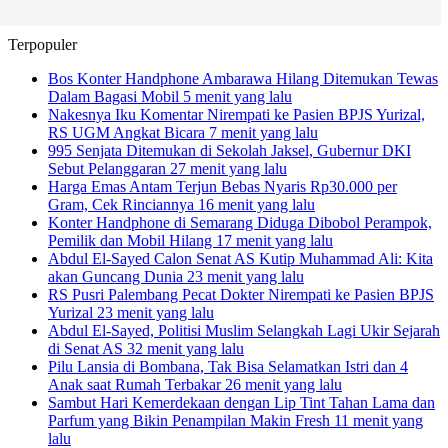
Terpopuler
Bos Konter Handphone Ambarawa Hilang Ditemukan Tewas
Dalam Bagasi Mobil
5 menit yang lalu
Nakesnya Iku Komentar Nirempati ke Pasien BPJS Yurizal,
RS UGM Angkat Bicara
7 menit yang lalu
995 Senjata Ditemukan di Sekolah Jaksel, Gubernur DKI
Sebut Pelanggaran
27 menit yang lalu
Harga Emas Antam Terjun Bebas Nyaris Rp30.000 per
Gram, Cek Rinciannya
16 menit yang lalu
Konter Handphone di Semarang Diduga Dibobol Perampok,
Pemilik dan Mobil Hilang
17 menit yang lalu
Abdul El-Sayed Calon Senat AS Kutip Muhammad Ali: Kita
akan Guncang Dunia
23 menit yang lalu
RS Pusri Palembang Pecat Dokter Nirempati ke Pasien BPJS
Yurizal
23 menit yang lalu
Abdul El-Sayed, Politisi Muslim Selangkah Lagi Ukir Sejarah
di Senat AS
32 menit yang lalu
Pilu Lansia di Bombana, Tak Bisa Selamatkan Istri dan 4
Anak saat Rumah Terbakar
26 menit yang lalu
Sambut Hari Kemerdekaan dengan Lip Tint Tahan Lama dan
Parfum yang Bikin Penampilan Makin Fresh
11 menit yang
lalu