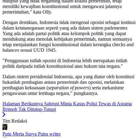
maupun yang tidak tergabung dalam koalisi pemerintah, tetap
memiliki kewajiban konstitusional untuk mengawasi jalannya
pemerintahan," kata Olly.
Dengan demikian, Indonesia tidak mengenal oposisi sebagai institusi
dalam ketatanegaraan seperti yang ada dalam sistem parlementer.
Yang ada adalah partai politik atau kelompok politik yang dapat
mendukung atau menolak kebijakan pemerintah, namun semuanya
tetap menjalankan fungsi konstitusional dalam kerangka checks and
balances sesuai UUD 1945.
"Penggunaan istilah oposisi di Indonesia lebih merupakan istilah
politik daripada istilah konstitusional atau hukum tata negara."
Dalam sistem presidensial Indonesia, apa yang diatur oleh konstitusi
bukanlah pembagian antara pemerintah dan oposisi, melainkan
pembagian kekuasaan (
separation of powers
) serta mekanisme
pengawasan antar lembaga negara," pungkasnya.
Halaman Berikutnya
Sahroni Minta Kasus Polisi Tewas di Asrama
Brimob Tak Ditutup-Tutupi
Tim Redaksi
Putu Merta Surya Putra
writer