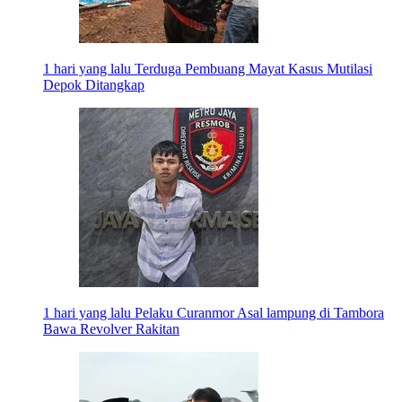
1 hari yang lalu
Terduga Pembuang Mayat Kasus Mutilasi
Depok Ditangkap
1 hari yang lalu
Pelaku Curanmor Asal lampung di Tambora
Bawa Revolver Rakitan