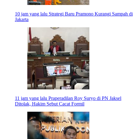
10 jam yang lalu
Strategi Baru Pramono Kurangi Sampah di
Jakarta
11 jam yang lalu
Praperadilan Roy Suryo di PN Jaksel
Ditolak, Hakim Sebut Cacat Formil