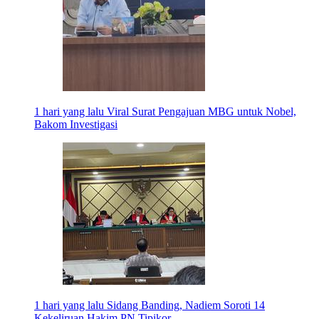
1 hari yang lalu
Viral Surat Pengajuan MBG untuk Nobel,
Bakom Investigasi
1 hari yang lalu
Sidang Banding, Nadiem Soroti 14
Kekeliruan Hakim PN Tipikor