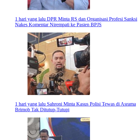
1 hari yang lalu
DPR Minta RS dan Organisasi Profesi Sanksi
Nakes Komentar Nirempati ke Pasien BPJS
1 hari yang lalu
Sahroni Minta Kasus Polisi Tewas di Asrama
Brimob Tak Ditutup-Tutupi