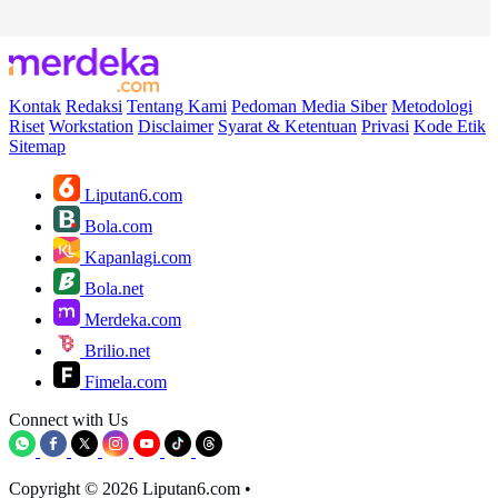
Kontak
Redaksi
Tentang Kami
Pedoman Media Siber
Metodologi
Riset
Workstation
Disclaimer
Syarat & Ketentuan
Privasi
Kode Etik
Sitemap
Liputan6.com
Bola.com
Kapanlagi.com
Bola.net
Merdeka.com
Brilio.net
Fimela.com
Connect with Us
Copyright © 2026 Liputan6.com
•