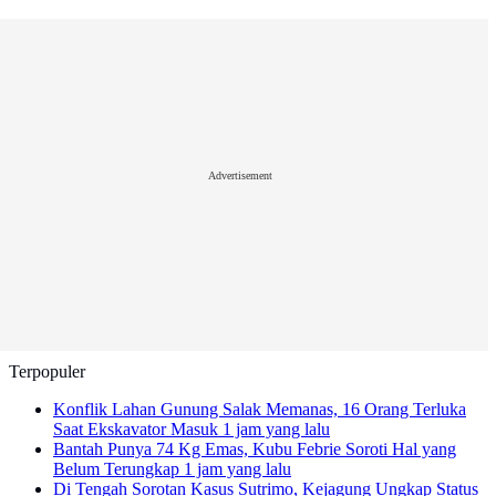
Advertisement
Terpopuler
Konflik Lahan Gunung Salak Memanas, 16 Orang Terluka
Saat Ekskavator Masuk
1 jam yang lalu
Bantah Punya 74 Kg Emas, Kubu Febrie Soroti Hal yang
Belum Terungkap
1 jam yang lalu
Di Tengah Sorotan Kasus Sutrimo, Kejagung Ungkap Status