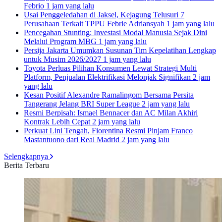
Febrio
1 jam yang lalu
Usai Penggeledahan di Jaksel, Kejagung Telusuri 7
Perusahaan Terkait TPPU Febrie Adriansyah
1 jam yang lalu
Pencegahan Stunting: Investasi Modal Manusia Sejak Dini
Melalui Program MBG
1 jam yang lalu
Persija Jakarta Umumkan Susunan Tim Kepelatihan Lengkap
untuk Musim 2026/2027
1 jam yang lalu
Toyota Perluas Pilihan Konsumen Lewat Strategi Multi
Platform, Penjualan Elektrifikasi Melonjak Signifikan
2 jam
yang lalu
Kesan Positif Alexandre Ramalingom Bersama Persita
Tangerang Jelang BRI Super League
2 jam yang lalu
Resmi Berpisah: Ismael Bennacer dan AC Milan Akhiri
Kontrak Lebih Cepat
2 jam yang lalu
Perkuat Lini Tengah, Fiorentina Resmi Pinjam Franco
Mastantuono dari Real Madrid
2 jam yang lalu
Selengkapnya
Berita Terbaru