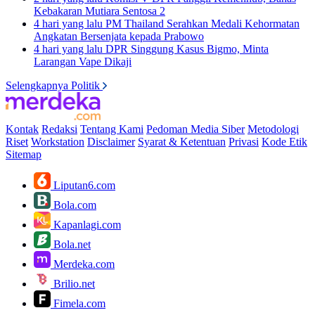
Kebakaran Mutiara Sentosa 2
4 hari yang lalu
PM Thailand Serahkan Medali Kehormatan
Angkatan Bersenjata kepada Prabowo
4 hari yang lalu
DPR Singgung Kasus Bigmo, Minta
Larangan Vape Dikaji
Selengkapnya Politik
Kontak
Redaksi
Tentang Kami
Pedoman Media Siber
Metodologi
Riset
Workstation
Disclaimer
Syarat & Ketentuan
Privasi
Kode Etik
Sitemap
Liputan6.com
Bola.com
Kapanlagi.com
Bola.net
Merdeka.com
Brilio.net
Fimela.com