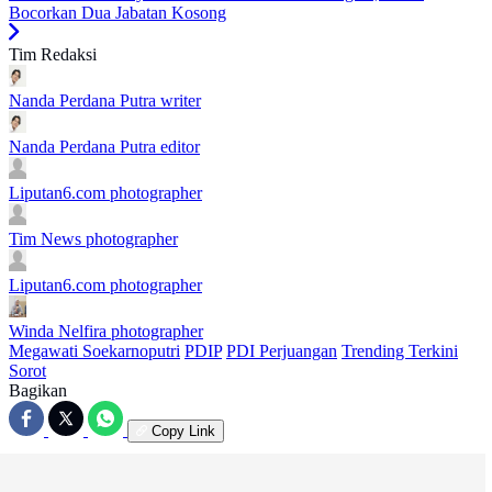
Bocorkan Dua Jabatan Kosong
Tim Redaksi
Nanda Perdana Putra
writer
Nanda Perdana Putra
editor
Liputan6.com
photographer
Tim News
photographer
Liputan6.com
photographer
Winda Nelfira
photographer
Megawati Soekarnoputri
PDIP
PDI Perjuangan
Trending Terkini
Sorot
Bagikan
Copy Link