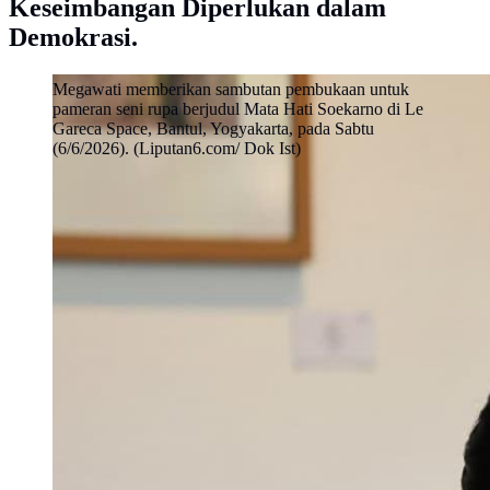
Keseimbangan Diperlukan dalam
Demokrasi.
Megawati memberikan sambutan pembukaan untuk
pameran seni rupa berjudul Mata Hati Soekarno di Le
Gareca Space, Bantul, Yogyakarta, pada Sabtu
(6/6/2026). (Liputan6.com/ Dok Ist)