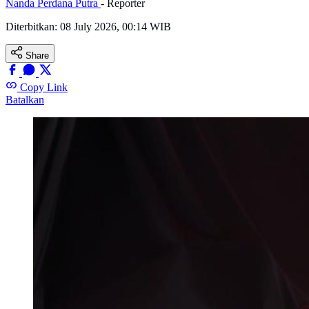
Nanda Perdana Putra
- Reporter
Diterbitkan:
08 July 2026, 00:14 WIB
Share
Copy Link
Batalkan