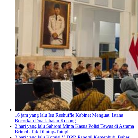
16 jam yang lalu
Isu Reshuffle Kabinet Menguat, Istana
Bocorkan Dua Jabatan Kosong
2 hari yang lalu
Sahroni Minta Kasus Polisi Tewas di Asrama
Brimob Tak Ditutup-Tutupi
2 hari yang lalu
Komisi V DPR Panggil Kemenhub, Bahas