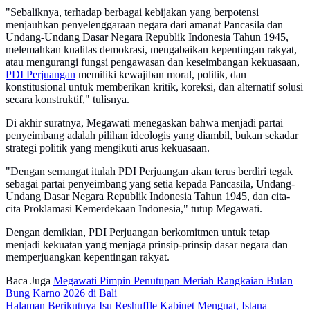
"Sebaliknya, terhadap berbagai kebijakan yang berpotensi
menjauhkan penyelenggaraan negara dari amanat Pancasila dan
Undang-Undang Dasar Negara Republik Indonesia Tahun 1945,
melemahkan kualitas demokrasi, mengabaikan kepentingan rakyat,
atau mengurangi fungsi pengawasan dan keseimbangan kekuasaan,
PDI Perjuangan
memiliki kewajiban moral, politik, dan
konstitusional untuk memberikan kritik, koreksi, dan alternatif solusi
secara konstruktif," tulisnya.
Di akhir suratnya, Megawati menegaskan bahwa menjadi partai
penyeimbang adalah pilihan ideologis yang diambil, bukan sekadar
strategi politik yang mengikuti arus kekuasaan.
"Dengan semangat itulah PDI Perjuangan akan terus berdiri tegak
sebagai partai penyeimbang yang setia kepada Pancasila, Undang-
Undang Dasar Negara Republik Indonesia Tahun 1945, dan cita-
cita Proklamasi Kemerdekaan Indonesia," tutup Megawati.
Dengan demikian, PDI Perjuangan berkomitmen untuk tetap
menjadi kekuatan yang menjaga prinsip-prinsip dasar negara dan
memperjuangkan kepentingan rakyat.
Baca Juga
Megawati Pimpin Penutupan Meriah Rangkaian Bulan
Bung Karno 2026 di Bali
Halaman Berikutnya
Isu Reshuffle Kabinet Menguat, Istana