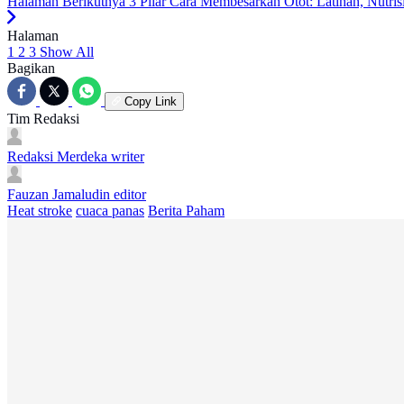
Halaman Berikutnya
3 Pilar Cara Membesarkan Otot: Latihan, Nutris
Halaman
1
2
3
Show All
Bagikan
Copy Link
Tim Redaksi
Redaksi Merdeka
writer
Fauzan Jamaludin
editor
Heat stroke
cuaca panas
Berita Paham