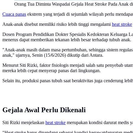
Orang Tua Diminta Waspadai Gejala Heat Stroke Pada Anak d
Cuaca panas
ekstrem yang terjadi di sejumlah wilayah perlu mendapat
Anak-anak disebut memiliki risiko lebih tinggi mengalami
heat stroke
Dosen Program Pendidikan Dokter Spesialis Kedokteran Keluarga La
menerus dapat memberikan tekanan lebih besar terhadap tubuh anak.
"Anak-anak masih dalam masa pertumbuhan, sehingga sistem regulas
anak," ujarnya, Senin (15/6/2026) dikutip dari Antara.
Menurut Siti Rizki, faktor fisiologis menjadi salah satu penyebab u
mereka lebih cepat menyerap panas dari lingkungan.
Selain itu, produksi panas tubuh saat beraktivitas juga cenderung le
Gejala Awal Perlu Dikenali
Siti Rizki menjelaskan
heat stroke
merupakan kondisi darurat medis y
"Heat stroke harus dipandang sebagai kondisi kegawatdaruratan medis