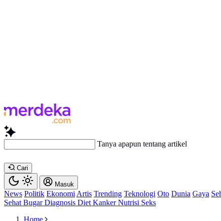
Tanya apapun tentang artikel ini...
Cari
Masuk
News
Politik
Ekonomi
Artis
Trending
Teknologi
Oto
Dunia
Gaya
Se
Sehat
Bugar
Diagnosis
Diet
Kanker
Nutrisi
Seks
Home