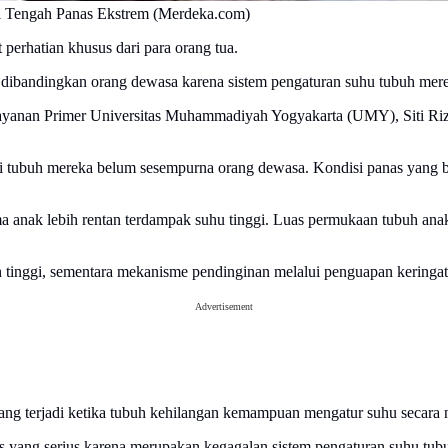
i Tengah Panas Ekstrem (Merdeka.com)
 perhatian khusus dari para orang tua.
dibandingkan orang dewasa karena sistem pengaturan suhu tubuh me
yanan Primer Universitas Muhammadiyah Yogyakarta (UMY), Siti Rizk
i tubuh mereka belum sesempurna orang dewasa. Kondisi panas yang b
tama anak lebih rentan terdampak suhu tinggi. Luas permukaan tubuh an
bih tinggi, sementara mekanisme pendinginan melalui penguapan keringa
Advertisement
ang terjadi ketika tubuh kehilangan kemampuan mengatur suhu secara 
 yang serius karena merupakan kegagalan sistem pengaturan suhu tubuh