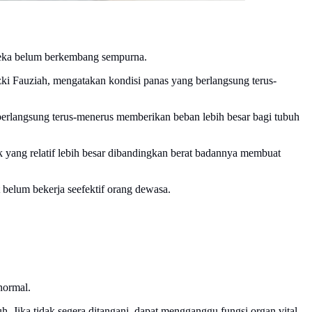
reka belum berkembang sempurna.
i Fauziah, mengatakan kondisi panas yang berlangsung terus-
erlangsung terus-menerus memberikan beban lebih besar bagi tubuh
ak yang relatif lebih besar dibandingkan berat badannya membuat
t belum bekerja seefektif orang dewasa.
normal.
. Jika tidak segera ditangani, dapat mengganggu fungsi organ vital