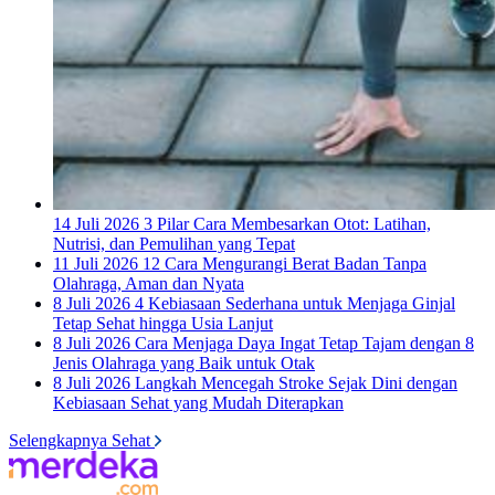
14 Juli 2026
3 Pilar Cara Membesarkan Otot: Latihan,
Nutrisi, dan Pemulihan yang Tepat
11 Juli 2026
12 Cara Mengurangi Berat Badan Tanpa
Olahraga, Aman dan Nyata
8 Juli 2026
4 Kebiasaan Sederhana untuk Menjaga Ginjal
Tetap Sehat hingga Usia Lanjut
8 Juli 2026
Cara Menjaga Daya Ingat Tetap Tajam dengan 8
Jenis Olahraga yang Baik untuk Otak
8 Juli 2026
Langkah Mencegah Stroke Sejak Dini dengan
Kebiasaan Sehat yang Mudah Diterapkan
Selengkapnya Sehat