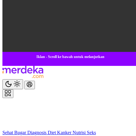
Iklan - Scroll ke bawah untuk melanjutkan
Sehat
Bugar
Diagnosis
Diet
Kanker
Nutrisi
Seks