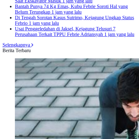
Saat Ekskavator Masuk
1 jam yang lalu
Bantah Punya 74 Kg Emas, Kubu Febrie Soroti Hal yang
Belum Terungkap
1 jam yang lalu
Di Tengah Sorotan Kasus Sutrimo, Kejagung Ungkap Status
Febrio
1 jam yang lalu
Usai Penggeledahan di Jaksel, Kejagung Telusuri 7
Perusahaan Terkait TPPU Febrie Adriansyah
1 jam yang lalu
Selengkapnya
Berita Terbaru