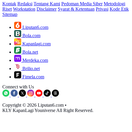
Kontak
Redaksi
Tentang Kami
Pedoman Media Siber
Metodologi
Riset
Workstation
Disclaimer
Syarat & Ketentuan
Privasi
Kode Etik
Sitemap
Liputan6.com
Bola.com
Kapanlagi.com
Bola.net
Merdeka.com
Brilio.net
Fimela.com
Connect with Us
Copyright © 2026 Liputan6.com
•
KLY KapanLagi Youniverse All Right Reserved.