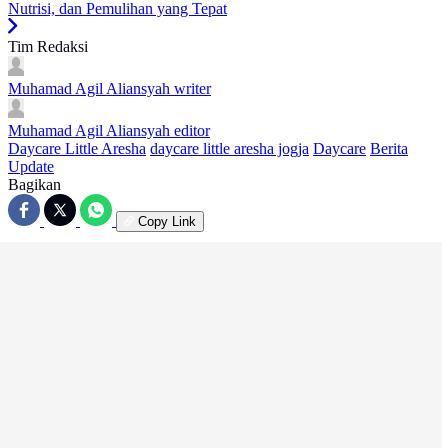
Nutrisi, dan Pemulihan yang Tepat
Tim Redaksi
Muhamad Agil Aliansyah
writer
Muhamad Agil Aliansyah
editor
Daycare Little Aresha
daycare little aresha jogja
Daycare
Berita
Update
Bagikan
Copy Link