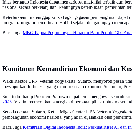
Irhas berharap Indonesia dapat mengadopsi nilai-nilai terbaik dari b
nasional secara berkelanjutan. Pentingnya keterbukaan pemerintah t
Keterbukaan ini dianggap krusial agar gagasan pembangunan dapat dii
program-program pemerintah. Hal ini sejalan dengan upaya mencapai
Baca Juga
MBG Papua Pegunungan: Harapan Baru Penuhi Gizi Ana
Komitmen Kemandirian Ekonomi dan Kes
Wakil Rektor UPN Veteran Yogyakarta, Sutarto, menyoroti pesan utam
mewujudkan Indonesia yang mandiri secara ekonomi. Selain itu, Presi
Sutarto berharap Presiden Prabowo dapat terus mengawal seluruh ko
2045
. Visi ini memerlukan sinergi dari berbagai pihak untuk mewujud
Senada dengan Sutarto, Ketua Migas Center UPN Veteran Yogyakart
pembangunan ekonomi nasional yang akan dijalankan oleh pemerinta
Baca Juga
Kemitraan Digital Indonesia India: Perkuat Riset AI dan Inf