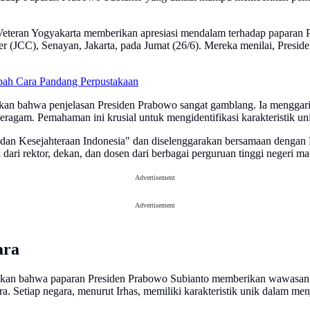
eteran Yogyakarta memberikan apresiasi mendalam terhadap paparan P
er (JCC), Senayan, Jakarta, pada Jumat (26/6). Mereka menilai, Pres
bah Cara Pandang Perpustakaan
an bahwa penjelasan Presiden Prabowo sangat gamblang. Ia menggari
agam. Pemahaman ini krusial untuk mengidentifikasi karakteristik uni
dan Kesejahteraan Indonesia" dan diselenggarakan bersamaan dengan K
i dari rektor, dekan, dan dosen dari berbagai perguruan tinggi negeri m
Advertisement
Advertisement
ara
kan bahwa paparan Presiden Prabowo Subianto memberikan wawasan lu
. Setiap negara, menurut Irhas, memiliki karakteristik unik dalam me