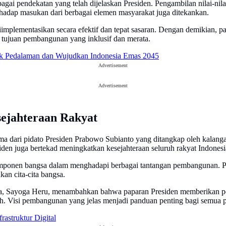
erbagai pendekatan yang telah dijelaskan Presiden. Pengambilan nilai-
erhadap masukan dari berbagai elemen masyarakat juga ditekankan.
mplementasikan secara efektif dan tepat sasaran. Dengan demikian, par
 tujuan pembangunan yang inklusif dan merata.
k Pedalaman dan Wujudkan Indonesia Emas 2045
Advertisement
Advertisement
ejahteraan Rakyat
a dari pidato Presiden Prabowo Subianto yang ditangkap oleh kalanga
den juga bertekad meningkatkan kesejahteraan seluruh rakyat Indonesi
mponen bangsa dalam menghadapi berbagai tantangan pembangunan. Pen
kan cita-cita bangsa.
a, Sayoga Heru, menambahkan bahwa paparan Presiden memberikan pem
h. Visi pembangunan yang jelas menjadi panduan penting bagi semua p
rastruktur Digital