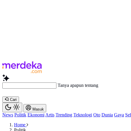
Tanya apapun tentang artikel ini.
Cari
Masuk
News
Politik
Ekonomi
Artis
Trending
Teknologi
Oto
Dunia
Gaya
Se
Home
Politik