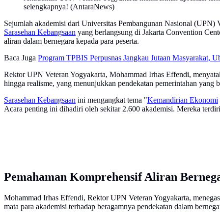
selengkapnya! (AntaraNews)
Sejumlah akademisi dari Universitas Pembangunan Nasional (UPN) V
Sarasehan Kebangsaan
yang berlangsung di Jakarta Convention Cent
aliran dalam bernegara kepada para peserta.
Baca Juga
Program TPBIS Perpusnas Jangkau Jutaan Masyarakat, U
Rektor UPN Veteran Yogyakarta, Mohammad Irhas Effendi, menyatak
hingga realisme, yang menunjukkan pendekatan pemerintahan yang ber
Sarasehan Kebangsaan
ini mengangkat tema "
Kemandirian Ekonomi
Acara penting ini dihadiri oleh sekitar 2.600 akademisi. Mereka terdir
Pemahaman Komprehensif Aliran Berneg
Mohammad Irhas Effendi, Rektor UPN Veteran Yogyakarta, menegas
mata para akademisi terhadap beragamnya pendekatan dalam bernegara