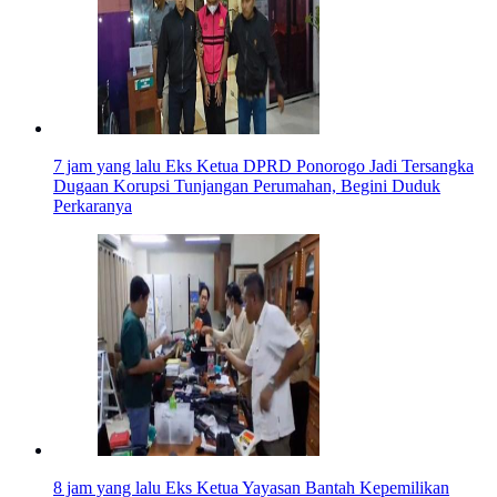
7 jam yang lalu
Eks Ketua DPRD Ponorogo Jadi Tersangka
Dugaan Korupsi Tunjangan Perumahan, Begini Duduk
Perkaranya
8 jam yang lalu
Eks Ketua Yayasan Bantah Kepemilikan