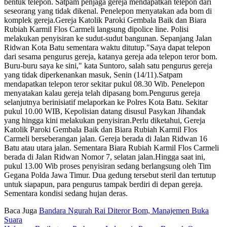
bentuk telepon. Satpam penjaga gereja mendapatkan telepon dari
seseorang yang tidak dikenal. Penelepon menyatakan ada bom di
komplek gereja.Gereja Katolik Paroki Gembala Baik dan Biara
Rubiah Karmil Flos Carmeli langsung dipolice line. Polisi
melakukan penyisiran ke sudut-sudut bangunan. Sepanjang Jalan
Ridwan Kota Batu sementara waktu ditutup."Saya dapat telepon
dari sesama pengurus gereja, katanya gereja ada telepon teror bom.
Buru-buru saya ke sini," kata Suntoro, salah satu pengurus gereja
yang tidak diperkenankan masuk, Senin (14/11).Satpam
mendapatkan telepon teror sekitar pukul 08.30 Wib. Penelepon
menyatakan kalau gereja telah dipasang bom.Pengurus gereja
selanjutnya berinisiatif melaporkan ke Polres Kota Batu. Sekitar
pukul 10.00 WIB, Kepolisian datang disusul Pasykan Jihandak
yang hingga kini melakukan penyisiran.Perlu diketahui, Gereja
Katolik Paroki Gembala Baik dan Biara Rubiah Karmil Flos
Carmeli berseberangan jalan. Gereja berada di Jalan Ridwan 16
Batu atau utara jalan. Sementara Biara Rubiah Karmil Flos Carmeli
berada di Jalan Ridwan Nomor 7, selatan jalan.Hingga saat ini,
pukul 13.00 Wib proses penyisiran sedang berlangsung oleh Tim
Gegana Polda Jawa Timur. Dua gedung tersebut steril dan tertutup
untuk siapapun, para pengurus tampak berdiri di depan gereja.
Sementara kondisi sedang hujan deras.
Baca Juga
Bandara Ngurah Rai Diteror Bom, Manajemen Buka
Suara