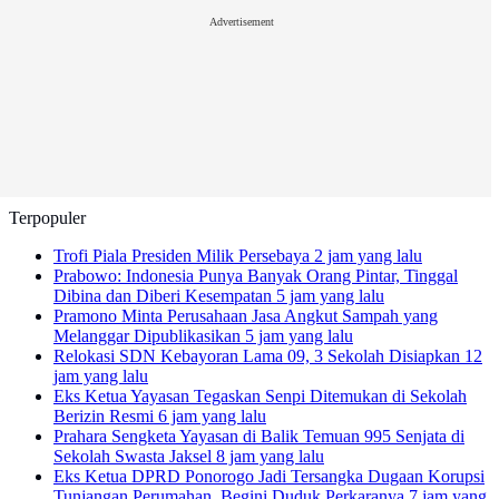
Advertisement
Terpopuler
Trofi Piala Presiden Milik Persebaya
2 jam yang lalu
Prabowo: Indonesia Punya Banyak Orang Pintar, Tinggal
Dibina dan Diberi Kesempatan
5 jam yang lalu
Pramono Minta Perusahaan Jasa Angkut Sampah yang
Melanggar Dipublikasikan
5 jam yang lalu
Relokasi SDN Kebayoran Lama 09, 3 Sekolah Disiapkan
12
jam yang lalu
Eks Ketua Yayasan Tegaskan Senpi Ditemukan di Sekolah
Berizin Resmi
6 jam yang lalu
Prahara Sengketa Yayasan di Balik Temuan 995 Senjata di
Sekolah Swasta Jaksel
8 jam yang lalu
Eks Ketua DPRD Ponorogo Jadi Tersangka Dugaan Korupsi
Tunjangan Perumahan, Begini Duduk Perkaranya
7 jam yang