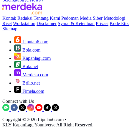
Kontak
Redaksi
Tentang Kami
Pedoman Media Siber
Metodologi
Riset
Workstation
Disclaimer
Syarat & Ketentuan
Privasi
Kode Etik
Sitemap
Liputan6.com
Bola.com
Kapanlagi.com
Bola.net
Merdeka.com
Brilio.net
Fimela.com
Connect with Us
Copyright © 2026 Liputan6.com
•
KLY KapanLagi Youniverse All Right Reserved.