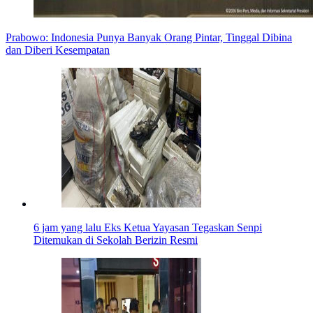
Prabowo: Indonesia Punya Banyak Orang Pintar, Tinggal Dibina
dan Diberi Kesempatan
6 jam yang lalu
Eks Ketua Yayasan Tegaskan Senpi
Ditemukan di Sekolah Berizin Resmi