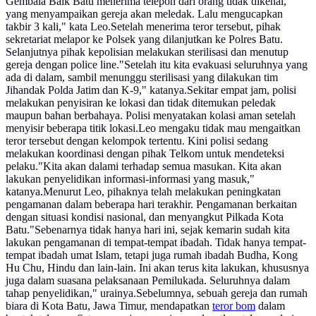
Gembala Baik Batu menerima telepon dari orang tidak dikenal,
yang menyampaikan gereja akan meledak. Lalu mengucapkan
takbir 3 kali," kata Leo.Setelah menerima teror tersebut, pihak
sekretariat melapor ke Polsek yang dilanjutkan ke Polres Batu.
Selanjutnya pihak kepolisian melakukan sterilisasi dan menutup
gereja dengan police line."Setelah itu kita evakuasi seluruhnya yang
ada di dalam, sambil menunggu sterilisasi yang dilakukan tim
Jihandak Polda Jatim dan K-9," katanya.Sekitar empat jam, polisi
melakukan penyisiran ke lokasi dan tidak ditemukan peledak
maupun bahan berbahaya. Polisi menyatakan kolasi aman setelah
menyisir beberapa titik lokasi.Leo mengaku tidak mau mengaitkan
teror tersebut dengan kelompok tertentu. Kini polisi sedang
melakukan koordinasi dengan pihak Telkom untuk mendeteksi
pelaku."Kita akan dalami terhadap semua masukan. Kita akan
lakukan penyelidikan informasi-informasi yang masuk,"
katanya.Menurut Leo, pihaknya telah melakukan peningkatan
pengamanan dalam beberapa hari terakhir. Pengamanan berkaitan
dengan situasi kondisi nasional, dan menyangkut Pilkada Kota
Batu."Sebenarnya tidak hanya hari ini, sejak kemarin sudah kita
lakukan pengamanan di tempat-tempat ibadah. Tidak hanya tempat-
tempat ibadah umat Islam, tetapi juga rumah ibadah Budha, Kong
Hu Chu, Hindu dan lain-lain. Ini akan terus kita lakukan, khususnya
juga dalam suasana pelaksanaan Pemilukada. Seluruhnya dalam
tahap penyelidikan," urainya.Sebelumnya, sebuah gereja dan rumah
biara di Kota Batu, Jawa Timur, mendapatkan
teror bom
dalam