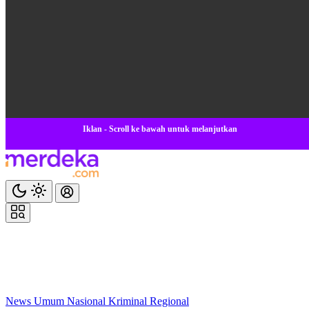
Iklan - Scroll ke bawah untuk melanjutkan
News
Umum
Nasional
Kriminal
Regional