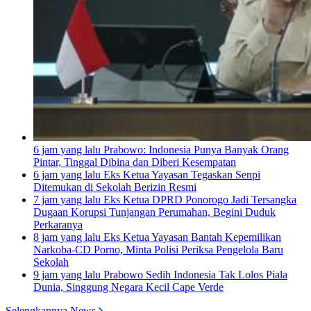
6 jam yang lalu
Prabowo: Indonesia Punya Banyak Orang
Pintar, Tinggal Dibina dan Diberi Kesempatan
6 jam yang lalu
Eks Ketua Yayasan Tegaskan Senpi
Ditemukan di Sekolah Berizin Resmi
7 jam yang lalu
Eks Ketua DPRD Ponorogo Jadi Tersangka
Dugaan Korupsi Tunjangan Perumahan, Begini Duduk
Perkaranya
8 jam yang lalu
Eks Ketua Yayasan Bantah Kepemilikan
Narkoba-CD Porno, Minta Polisi Periksa Pengelola Baru
Sekolah
9 jam yang lalu
Prabowo Sedih Indonesia Tak Lolos Piala
Dunia, Singgung Negara Kecil Cape Verde
Selengkapnya News