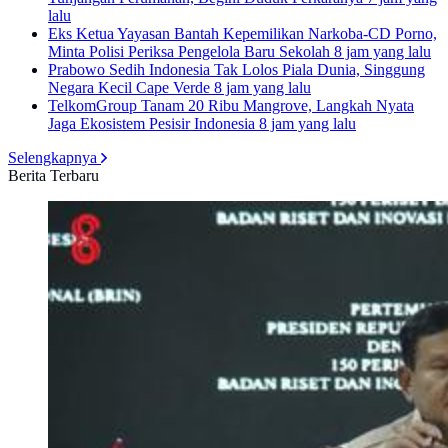
lalu
Eks Ketua Yayasan Bantah Kepemilikan Narkoba-CD Porno,
Minta Polisi Periksa Pengelola Baru Sekolah
8 jam yang lalu
Prabowo Sedih Indonesia Tak Lolos Piala Dunia, Singgung
Negara Kecil Cape Verde
8 jam yang lalu
TelkomGroup Tanam 20 Ribu Mangrove, Langkah Nyata
Jaga Ekosistem Pesisir Indonesia
8 jam yang lalu
Selengkapnya
Berita Terbaru