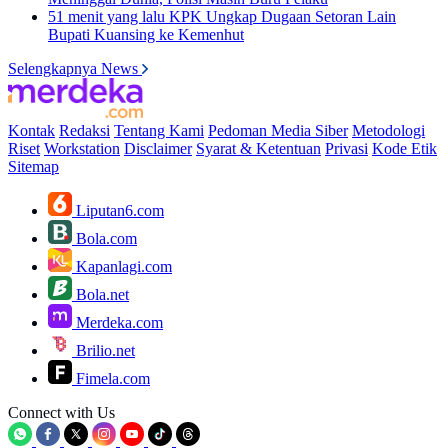
51 menit yang lalu
KPK Ungkap Dugaan Setoran Lain
Bupati Kuansing ke Kemenhut
Selengkapnya News
Kontak
Redaksi
Tentang Kami
Pedoman Media Siber
Metodologi
Riset
Workstation
Disclaimer
Syarat & Ketentuan
Privasi
Kode Etik
Sitemap
Liputan6.com
Bola.com
Kapanlagi.com
Bola.net
Merdeka.com
Brilio.net
Fimela.com
Connect with Us