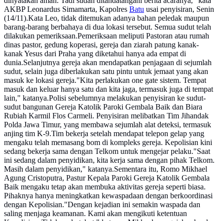
dinyatakan aman. Tadi sudah ditandatangani berita acaranya," kata
AKBP Leonardus Simamarta, Kapolres
Batu
usai penyisiran, Senin
(14/11).Kata Leo, tidak ditemukan adanya bahan peledak maupun
barang-barang berbahaya di dua lokasi tersebut. Semua sudut telah
dilakukan pemeriksaan.Pemeriksaan meliputi Pastoran atau rumah
dinas pastor, gedung koperasi, gereja dan ziarah patung kanak-
kanak Yesus dari Praha yang diketahui hanya ada empat di
dunia.Selanjutnya gereja akan mendapatkan penjagaan di sejumlah
sudut, selain juga diberlakukan satu pintu untuk jemaat yang akan
masuk ke lokasi gereja."Kita perlakukan one gate sistem. Tempat
masuk dan keluar hanya satu dan kita jaga, termasuk juga di tempat
lain," katanya.Polisi sebelumnya melakukan penyisiran ke sudut-
sudut bangunan Gereja Katolik Paroki Gembala Baik dan Biara
Rubiah Karmil Flos Carmeli. Penyisiran melibatkan Tim Jihandak
Polda Jawa Timur, yang membawa sejumlah alat deteksi, termasuk
anjing tim K-9.Tim bekerja setelah mendapat telepon gelap yang
mengaku telah memasang bom di kompleks gereja. Kepolisian kini
sedang bekerja sama dengan Telkom untuk mengejar pelaku."Saat
ini sedang dalam penyidikan, kita kerja sama dengan pihak Telkom.
Masih dalam penyidikan," katanya.Sementara itu, Romo Mikhael
Agung Cristoputra, Pastur Kepala Paroki Gereja Katolik Gembala
Baik mengaku tetap akan membuka aktivitas gereja seperti biasa.
Pihaknya hanya meningkatkan kewaspadaan dengan berkoordinasi
dengan Kepolisian."Dengan kejadian ini semakin waspada dan
saling menjaga keamanan. Kami akan mengikuti ketentuan