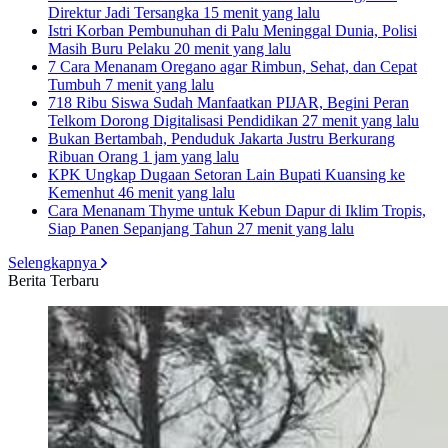
Direktur Jadi Tersangka
15 menit yang lalu
Istri Korban Pembunuhan di Palu Meninggal Dunia, Polisi
Masih Buru Pelaku
20 menit yang lalu
7 Cara Menanam Oregano agar Rimbun, Sehat, dan Cepat
Tumbuh
7 menit yang lalu
718 Ribu Siswa Sudah Manfaatkan PIJAR, Begini Peran
Telkom Dorong Digitalisasi Pendidikan
27 menit yang lalu
Bukan Bertambah, Penduduk Jakarta Justru Berkurang
Ribuan Orang
1 jam yang lalu
KPK Ungkap Dugaan Setoran Lain Bupati Kuansing ke
Kemenhut
46 menit yang lalu
Cara Menanam Thyme untuk Kebun Dapur di Iklim Tropis,
Siap Panen Sepanjang Tahun
27 menit yang lalu
Selengkapnya
Berita Terbaru