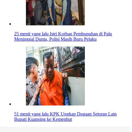
25 menit yang lalu
Istri Korban Pembunuhan di Palu
Meninggal Dunia, Polisi Masih Buru Pelaku
51 menit yang lalu
KPK Ungkap Dugaan Setoran Lain
Bupati Kuansing ke Kemenhut