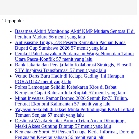
Terpopuler
Basarnas Akhiri Monitoring Aktif KMP Mutiara Sentosa II di
Perairan Madura
56 menit yang lalu
Antusiasme Tinggi, 278 Peserta Ramaikan Pacuan Kuda
Bupati Cup Sumbawa 2026
57 menit yang lalu
Pemkot Palu Upayakan Perdamaian Warga Nunu dan Tatura
Utara Pasca-Konflik
57 menit yang lalu
Bank Jakarta dan Persija Jalin Kolaborasi Strategis, Filosofi
STY Inspirasi Transformasi
57 menit yang lalu
Venue Darts Baru Hadir di Kelapa Gading, Ini Harapan
PORADI
47 menit yang lalu
Polres Lamongan Selidiki Kebakaran Kios di Babat,
Kerugian Capai Ratusan Juta Rupiah
57 menit yang lalu
Minat Investasi Pamor Borneo 2026 Sentuh Rp73 Triliun,
Perkuat Ekonomi Kalimantan
57 menit yang lalu
Yayasan Sekolah di Jaksel Minta Perlindungan KPAI Terkait
Temuan Senjata
57 menit yang lalu
Destinasi Wisata Sekitar Bromo Tetap Aman Dikunjungi
Meski Akses Gunung Ditutup
57 menit yang lalu
Kemenaker Soroti 59 Persen Tenaga Kerja Informal, Dorong
Penguatan Kewirausahaan
56 menit yang lalu