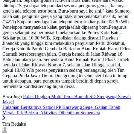
bangunan. Sepanjang Jalan Ridwan Kota Batu sementara waktu
ditutup."Saya dapat telepon dari sesama pengurus gereja, katanya
gereja ada telepon teror bom. Buru-buru saya ke sini," kata Suntoro,
salah satu pengurus gereja yang tidak diperkenankan masuk, Senin
(14/11).Satpam mendapatkan telepon teror sekitar pukul 08.30 Wib.
Penelepon menyatakan kalau gereja telah dipasang bom.Pengurus
gereja selanjutnya berinisiatif melaporkan ke Polres Kota Batu.
Sekitar pukul 10.00 WIB, Kepolisian datang disusul Pasykan
Jihandak yang hingga kini melakukan penyisiran.Perlu diketahui,
Gereja Katolik Paroki Gembala Baik dan Biara Rubiah Karmil Flos
Carmeli berseberangan jalan. Gereja berada di Jalan Ridwan 16
Batu atau utara jalan. Sementara Biara Rubiah Karmil Flos Carmeli
berada di Jalan Ridwan Nomor 7, selatan jalan.Hingga saat ini,
pukul 13.00 Wib proses penyisiran sedang berlangsung oleh Tim
Gegana Polda Jawa Timur. Dua gedung tersebut steril dan tertutup
untuk siapapun, para pengurus tampak berdiri di depan gereja.
Sementara kondisi sedang hujan deras.
Baca Juga
Polisi Ungkap Motif Teror Bom di SD Srengseng Sawah
Jaksel
Halaman Berikutnya
Satpol PP Karawang Segel Galian Tanah
Merah Tak Berizin, Aktivitas Dihentikan Sementara
Tim Redaksi