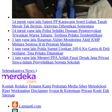
14 menit yang lalu
Satpol PP Karawang Segel Galian Tanah
Merah Tak Berizin, Aktivitas Dihentikan Sementara
14 menit yang lalu
Polisi Selidiki Dugaan Pengeroyokan
Tewaskan Warga Tabang, Terduga Pelaku Teridentifikasi
1 jam yang lalu
Basarnas Akhiri Monitoring Aktif KMP
Mutiara Sentosa II di Perairan Madura
1 jam yang lalu
Polda Sumut Ungkap 169,6 Kg Ganja di Deli
Serdang, Tiga Pelaku Ditangkap
1 jam yang lalu
Menteri PPA Arifah Fauzi Desak Jaga Privasi
Siswa dalam Penyelidikan Senjata Sekolah
Selengkapnya News
Kontak
Redaksi
Tentang Kami
Pedoman Media Siber
Metodologi
Riset
Workstation
Disclaimer
Syarat & Ketentuan
Privasi
Kode Etik
Sitemap
Liputan6.com