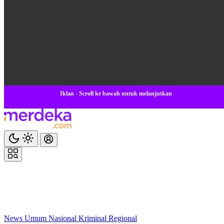
Iklan - Scroll ke bawah untuk melanjutkan
News
Umum
Nasional
Kriminal
Regional