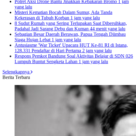
Potret Aksi Drone Bantu Jinakkan Kebakaran Bromo
1 jam
yang lalu
Misteri Kematian Bocah Dalam Sumur, Ada Tanda
Kekerasan di Tubuh Korban
1 jam yang lalu
8 Sudut Rumah yang Sering Terlupakan Saat Dibersihkan,
Padahal Jadi Sarang Debu dan Kuman
44 menit yang lalu
Sebagian Besar Daerah Berawan, Papua Tengah Diimbau
Siaga Hujan Lebat
1 jam yang lalu
Antusiasme 'War Ticket' Upacara HUT Ke-81 RI di Istana,
128.331 Pendaftar di Hari Pertama
2 jam yang lalu
Respons Pemkot Bandung Soal Aktivitas Belajar di SDN 026
Lumpuh Buntut Sengketa Lahan
1 jam yang lalu
Selengkapnya
Berita Terbaru