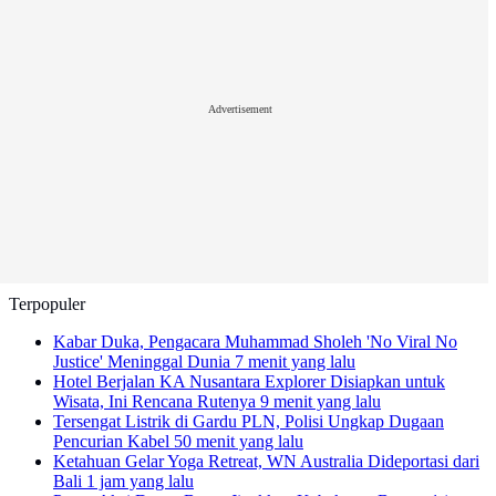
Advertisement
Terpopuler
Kabar Duka, Pengacara Muhammad Sholeh 'No Viral No
Justice' Meninggal Dunia
7 menit yang lalu
Hotel Berjalan KA Nusantara Explorer Disiapkan untuk
Wisata, Ini Rencana Rutenya
9 menit yang lalu
Tersengat Listrik di Gardu PLN, Polisi Ungkap Dugaan
Pencurian Kabel
50 menit yang lalu
Ketahuan Gelar Yoga Retreat, WN Australia Dideportasi dari
Bali
1 jam yang lalu