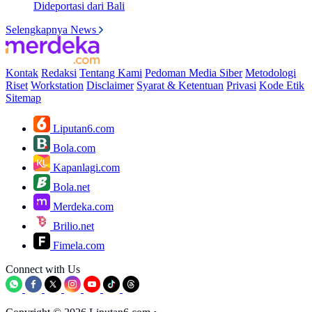
Dideportasi dari Bali
Selengkapnya News
Kontak
Redaksi
Tentang Kami
Pedoman Media Siber
Metodologi
Riset
Workstation
Disclaimer
Syarat & Ketentuan
Privasi
Kode Etik
Sitemap
Liputan6.com
Bola.com
Kapanlagi.com
Bola.net
Merdeka.com
Brilio.net
Fimela.com
Connect with Us