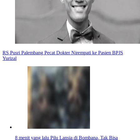
RS Pusri Palembang Pecat Dokter Nirempati ke Pasien BPJS
Yurizal
8 menit yang lalu
Pilu Lansia di Bombana, Tak Bisa