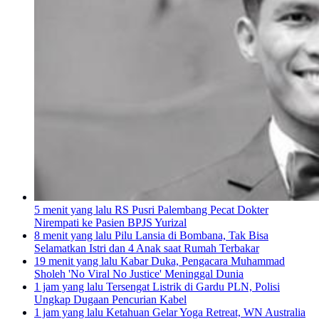
5 menit yang lalu
RS Pusri Palembang Pecat Dokter
Nirempati ke Pasien BPJS Yurizal
8 menit yang lalu
Pilu Lansia di Bombana, Tak Bisa
Selamatkan Istri dan 4 Anak saat Rumah Terbakar
19 menit yang lalu
Kabar Duka, Pengacara Muhammad
Sholeh 'No Viral No Justice' Meninggal Dunia
1 jam yang lalu
Tersengat Listrik di Gardu PLN, Polisi
Ungkap Dugaan Pencurian Kabel
1 jam yang lalu
Ketahuan Gelar Yoga Retreat, WN Australia