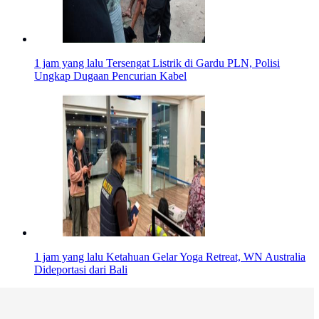
1 jam yang lalu
Tersengat Listrik di Gardu PLN, Polisi
Ungkap Dugaan Pencurian Kabel
1 jam yang lalu
Ketahuan Gelar Yoga Retreat, WN Australia
Dideportasi dari Bali